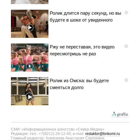
Ролик длится пару секунд, но вы
i
будете в шоке от увиденного
Ржу не переставая, это видео
i
пересмотришь не раз
Ролик из Омска: вы будете
i
смеяться долго
СМИ: «Информационное агентство «Север-Медиа»
Редакция: тел.: +7(8212) 29-12-40, e-mail:
redaktor@bnkomi.ru
Главный редактор: Алексеева Анастасия Сергеевна.