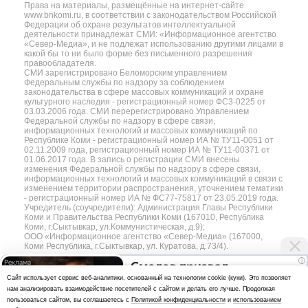
Права на материалы, размещённые на интернет-сайте
www.bnkomi.ru, в соответствии с законодательством Российской
Федерации об охране результатов интеллектуальной
деятельности принадлежат СМИ: «Информационное агентство
«Север-Медиа», и не подлежат использованию другими лицами в
какой бы то ни было форме без письменного разрешения
правообладателя.
СМИ зарегистрировано Беломорским управлением
Федеральным службы по надзору за соблюдением
законодательства в сфере массовых коммуникаций и охране
культурного наследия - регистрационный номер ФС3-0225 от
03.03.2006 года. СМИ перерегистрировано Управлением
Федеральной службы по надзору в сфере связи,
информационных технологий и массовых коммуникаций по
Республике Коми - регистрационный номер ИА № ТУ11-0051 от
02.11.2009 года, регистрационный номер ИА № ТУ11-00371 от
01.06.2017 года. В запись о регистрации СМИ внесены
изменения Федеральной службы по надзору в сфере связи,
информационных технологий и массовых коммуникаций в связи с
изменением территории распространения, уточнением тематики
- регистрационный номер ИА № ФС77-75817 от 23.05.2019 года.
Учредитель (соучредители): Администрация Главы Республики
Коми и Правительства Республики Коми (167010, Республика
Коми, г.Сыктывкар, ул.Коммунистическая, д.9);
ООО «Информационное агентство «Север-Медиа» (167000,
Коми Республика, г.Сыктывкар, ул. Куратова, д.73/4).
i
Смолов призвал
Разработка сайта — web-студия «Цифровой Век»
Cайт использует сервис веб-аналитики, основанный на технологии cookie (куки). Это позволяет
российских футболистов
нам анализировать взаимодействие посетителей с сайтом и делать его лучше. Продолжая
Политика
покинуть страну
пользоваться сайтом, вы соглашаетесь с
Политикой конфиденциальности
и
использованием
конфиденциальности