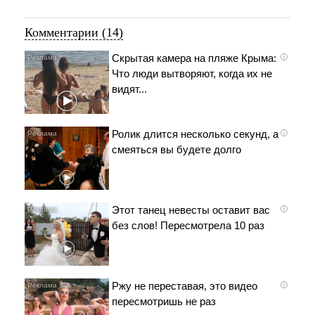
Комментарии (14)
Скрытая камера на пляже Крыма:
i
Что люди вытворяют, когда их не
видят...
Ролик длится несколько секунд, а
i
смеяться вы будете долго
Этот танец невесты оставит вас
i
без слов! Пересмотрела 10 раз
Ржу не переставая, это видео
i
пересмотришь не раз