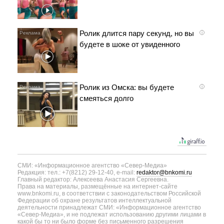
Ролик длится пару секунд, но вы
i
будете в шоке от увиденного
Ролик из Омска: вы будете
i
смеяться долго
СМИ: «Информационное агентство «Север-Медиа»
Редакция: тел.: +7(8212) 29-12-40, e-mail:
redaktor@bnkomi.ru
Главный редактор: Алексеева Анастасия Сергеевна.
Права на материалы, размещённые на интернет-сайте
www.bnkomi.ru, в соответствии с законодательством Российской
Федерации об охране результатов интеллектуальной
деятельности принадлежат СМИ: «Информационное агентство
«Север-Медиа», и не подлежат использованию другими лицами в
какой бы то ни было форме без письменного разрешения