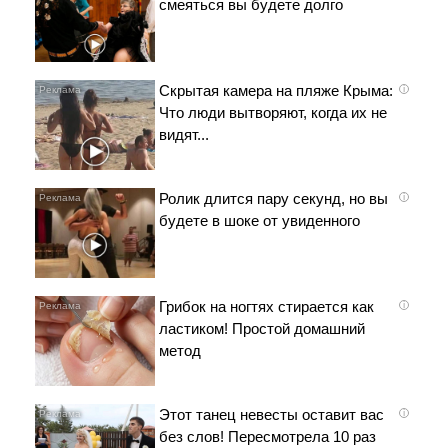
смеяться вы будете долго
Скрытая камера на пляже Крыма:
i
Что люди вытворяют, когда их не
видят...
Ролик длится пару секунд, но вы
i
будете в шоке от увиденного
Грибок на ногтях стирается как
i
ластиком! Простой домашний
метод
Этот танец невесты оставит вас
i
без слов! Пересмотрела 10 раз