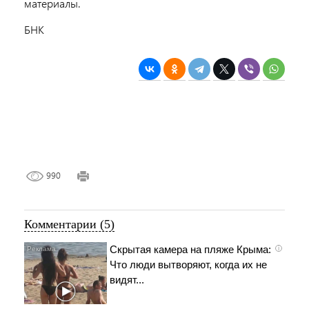
материалы.
БНК
990
Комментарии (5)
Скрытая камера на пляже Крыма:
i
Что люди вытворяют, когда их не
видят...