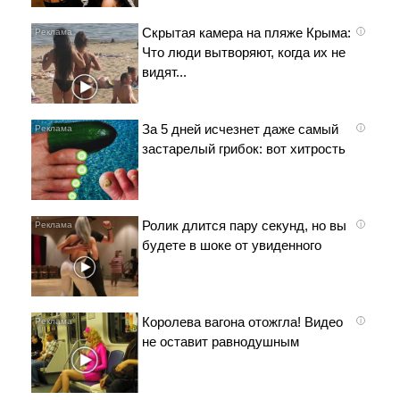
Скрытая камера на пляже Крыма:
i
Что люди вытворяют, когда их не
видят...
За 5 дней исчезнет даже самый
i
застарелый грибок: вот хитрость
Ролик длится пару секунд, но вы
i
будете в шоке от увиденного
Королева вагона отожгла! Видео
i
не оставит равнодушным