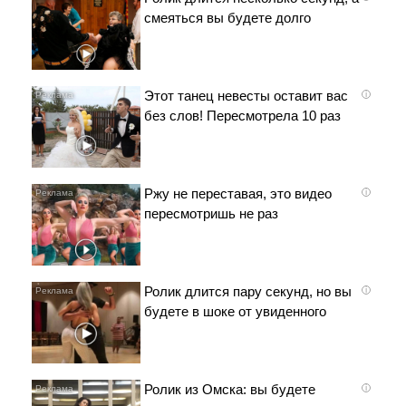
смеяться вы будете долго
Этот танец невесты оставит вас
i
без слов! Пересмотрела 10 раз
Ржу не переставая, это видео
i
пересмотришь не раз
Ролик длится пару секунд, но вы
i
будете в шоке от увиденного
Ролик из Омска: вы будете
i