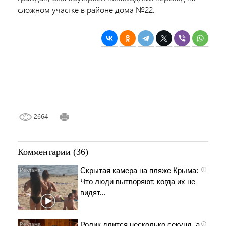
сложном участке в районе дома №22.
2664
Комментарии (36)
Скрытая камера на пляже Крыма:
i
Что люди вытворяют, когда их не
видят...
Ролик длится несколько секунд, а
i