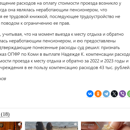
ещение расходов на оплату стоимости проезда возникло у
огда она являлась неработающим пенсионером, что
я ее трудовой книжкой, последующее трудоустройство не
 поводом к ограничению ее прав.
 учитывая, что на момент выезда к месту отдыха и обратно
лась неработающим пенсионером, и ею предоставлены
дтверждающие понесенные расходы суд решил: признать
каз ОПФР по Коми в выплате Надежде К. компенсации расход
мости проезда к месту отдыха и обратно за 2022 и 2023 годы и
учреждения в ее пользу компенсацию расходов 43 тыс. рублей
нов
(18)
i
i