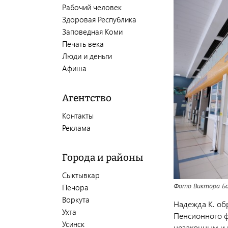
Рабочий человек
Здоровая Республика
Заповедная Коми
Печать века
Люди и деньги
Афиша
Агентство
Контакты
Реклама
Города и районы
Сыктывкар
Фото Виктора Б
Печора
Воркута
Надежда К. об
Ухта
Пенсионного ф
Усинск
незаконным и 