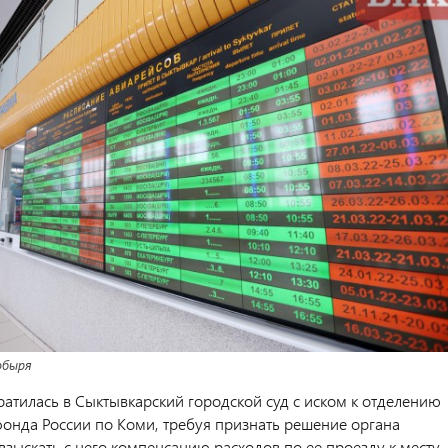
обыря
ратилась в Сыктывкарский городской суд с иском к отделению
онда России по Коми, требуя признать решение органа
взыскать с него компенсацию расходов по ее проезду к месту