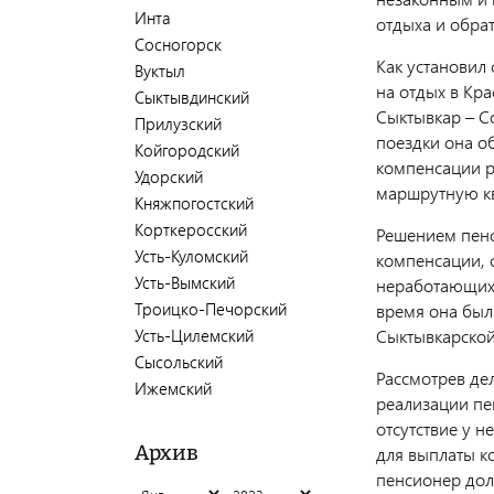
Инта
отдыха и обрат
Сосногорск
Как установил 
Вуктыл
на отдых в Кр
Сыктывдинский
Сыктывкар – Со
Прилузский
поездки она о
Койгородский
компенсации р
Удорский
маршрутную к
Княжпогостский
Корткеросский
Решением пенс
Усть-Куломский
компенсации, с
Усть-Вымский
неработающих 
Троицко-Печорский
время она был
Усть-Цилемский
Сыктывкарской
Сысольский
Рассмотрев дел
Ижемский
реализации пе
отсутствие у н
Архив
для выплаты к
пенсионер дол