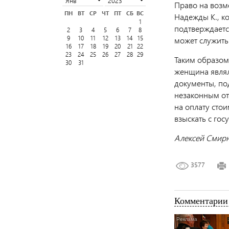
Право на возм
ПН
ВТ
СР
ЧТ
ПТ
СБ
ВС
Надежды К., к
1
подтверждаетс
2
3
4
5
6
7
8
9
10
11
12
13
14
15
может служить
16
17
18
19
20
21
22
23
24
25
26
27
28
29
Таким образом,
30
31
женщина явля
документы, по
незаконным от
на оплату стои
взыскать с гос
Алексей Смир
3577
Комментарии 