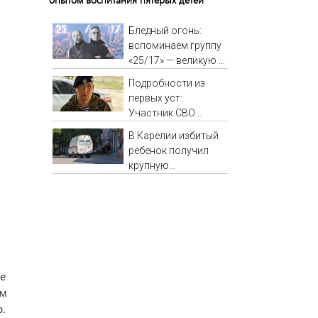
Бледный огонь:
вспоминаем группу
«25/17» — великую и
(часто) ужасную
Подробности из
первых уст:
Участник СВО
рассказал, что
В Карелии избитый
спасло его в
ребенок получил
схватке с медведем
крупную
компенсацию от
родителей обидчика
(ВИДЕО)
ие
им
.