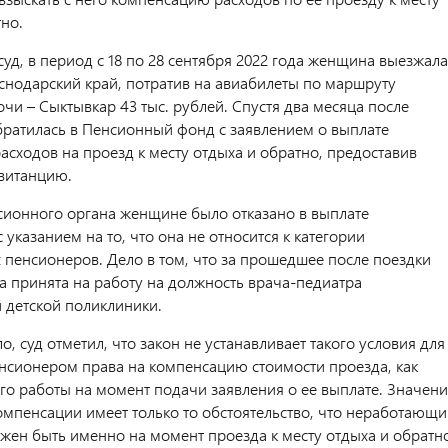
но.
суд, в период с 18 по 28 сентября 2022 года женщина выезжала
аснодарский край, потратив на авиабилеты по маршруту
чи – Сыктывкар 43 тыс. рублей. Спустя два месяца после
братилась в Пенсионный фонд с заявлением о выплате
асходов на проезд к месту отдыха и обратно, предоставив
витанцию.
ионного органа женщине было отказано в выплате
 указанием на то, что она не относится к категории
пенсионеров. Дело в том, что за прошедшее после поездки
а принята на работу на должность врача-педиатра
 детской поликлиники.
о, суд отметил, что закон не устанавливает такого условия для
нсионером права на компенсацию стоимости проезда, как
его работы на момент подачи заявления о ее выплате. Значен
омпенсации имеет только то обстоятельство, что неработающ
жен быть именно на момент проезда к месту отдыха и обратно