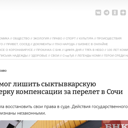
ОМИКА
//
ОБЩЕСТВО
//
ЭКОЛОГИЯ
//
ПРАВО
//
СПОРТ
//
КУЛЬТУРА
//
ПРОИСШЕСТВИЯ
ТО
//
ПРИВЕТ, СОСЕД
//
ДОКУМЕНТЫ
//
ГЛАЗ НАРОДА
//
БИЗНЕС В ОНЛАЙНЕ
ВСЕ О КОРОНАВИРУСЕ
//
ПРОКАЧКА С БНК
//
ЦИФРА ДНЯ
//
ТЯГА В НЕБО
//
100 ЛЕТ КОМИ
ПИСЬМА НАДЕЖДЫ
//
ЗДОРОВЬЕ
//
СВОИ
//
СтарТуй
//
ЛЕГЕНДЫ КОМИ
//
ГЕРОИ СРЕДИ Н
право
смог лишить сыктывкарскую
рку компенсации за перелет в Сочи
а восстановить свои права в суде. Действия государственного
ризнаны незаконными.