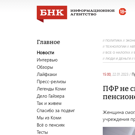
Главное
//
ПОЛИТИКА
//
ЭКОН
//
ТЕХНОЛОГИИ
//
АВ
Новости
//
ВСЕ О НАЛОГАХ
//
Интервью
//
ЛЮДИ И ДЕНЬГИ
//
Обзоры
Лайфхаки
15:00,
22.01.2023
/
Пресс-релизы
ПФР не 
Легенды Коми
пенсионе
Дело Гайзера
Так и живем
Спасибо за подвиг
Женщина смогл
Мы из Коми
учреждения п
Всё о пенсиях
Тесты