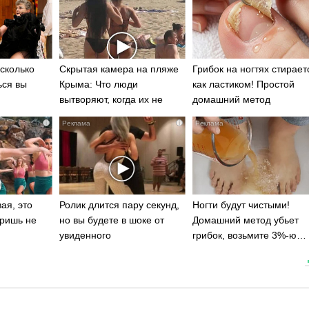
сколько
Скрытая камера на пляже
Грибок на ногтях стирает
ься вы
Крыма: Что люди
как ластиком! Простой
вытворяют, когда их не
домашний метод
видят...
i
i
ая, это
Ролик длится пару секунд,
Ногти будут чистыми!
ришь не
но вы будете в шоке от
Домашний метод убьет
увиденного
грибок, возьмите 3%-ю…