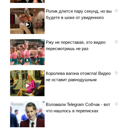
Ролик длится пару секунд, но вы
i
будете в шоке от увиденного
Ржу не переставая, это видео
i
пересмотришь не раз
Королева вагона отожгла! Видео
i
не оставит равнодушным
Взломали Telegram Собчак - вот
i
что нашлось в переписках