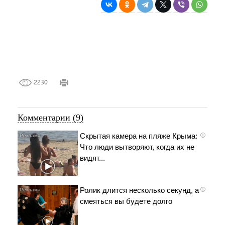
2230
Комментарии (9)
Скрытая камера на пляже Крыма:
i
Что люди вытворяют, когда их не
видят...
Ролик длится несколько секунд, а
i
смеяться вы будете долго