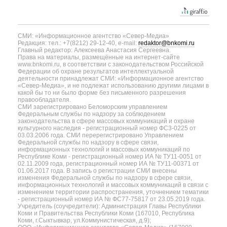
СМИ: «Информационное агентство «Север-Медиа»
Редакция: тел.: +7(8212) 29-12-40, e-mail:
redaktor@bnkomi.ru
Главный редактор: Алексеева Анастасия Сергеевна.
Права на материалы, размещённые на интернет-сайте
www.bnkomi.ru, в соответствии с законодательством Российской
Федерации об охране результатов интеллектуальной
деятельности принадлежат СМИ: «Информационное агентство
«Север-Медиа», и не подлежат использованию другими лицами в
какой бы то ни было форме без письменного разрешения
правообладателя.
СМИ зарегистрировано Беломорским управлением
Федеральным службы по надзору за соблюдением
законодательства в сфере массовых коммуникаций и охране
культурного наследия - регистрационный номер ФС3-0225 от
03.03.2006 года. СМИ перерегистрировано Управлением
Федеральной службы по надзору в сфере связи,
информационных технологий и массовых коммуникаций по
Республике Коми - регистрационный номер ИА № ТУ11-0051 от
02.11.2009 года, регистрационный номер ИА № ТУ11-00371 от
01.06.2017 года. В запись о регистрации СМИ внесены
изменения Федеральной службы по надзору в сфере связи,
информационных технологий и массовых коммуникаций в связи с
изменением территории распространения, уточнением тематики
- регистрационный номер ИА № ФС77-75817 от 23.05.2019 года.
Учредитель (соучредители): Администрация Главы Республики
Коми и Правительства Республики Коми (167010, Республика
Коми, г.Сыктывкар, ул.Коммунистическая, д.9);