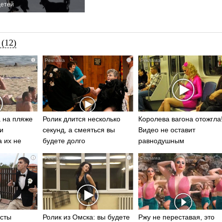
детей
(12)
i
i
 на пляже
Ролик длится несколько
Королева вагона отожгла
и
секунд, а смеяться вы
Видео не оставит
а их не
будете долго
равнодушным
i
i
есты
Ролик из Омска: вы будете
Ржу не переставая, это