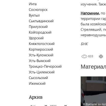
Инта
изучения. Такж
Сосногорск
Напомним,
по 
Вуктыл
территории га
Сыктывдинский
была хозяйской
Прилузский
Стрелявший, п
Койгородский
неравнодушных
Удорский
Княжпогостский
БНК
Корткеросский
Усть-Куломский
633
Усть-Вымский
Материал
Троицко-Печорский
Усть-Цилемский
Сысольский
Ижемский
Архив
В Вуктыле за по