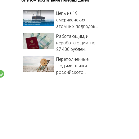
Цепь из 19
американских
атомных подлодок
«окружает» Россию
Работающим, и
и Китай: это
неработающим: по
инструмент первого
27 400 рублей
массированного
вручат
удара
Переполненные
пенсионерам в
людьми пляжи
сентябре -
российского
PrimaMedia.ru
курортного города
сняли на видео