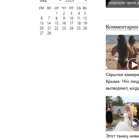
покусали троих 
ПН
ВТ
СР
ЧТ
ПТ
СБ
ВС
1
2
3
4
5
6
7
8
9
10
11
12
13
14
15
16
17
18
19
Комментарии 
20
21
22
23
24
25
26
27
28
Скрытая камера
Крыма: Что люд
вытворяют, когд
видят...
Этот танец нев