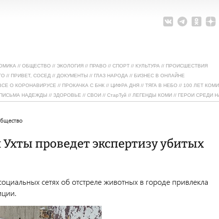
ОМИКА
//
ОБЩЕСТВО
//
ЭКОЛОГИЯ
//
ПРАВО
//
СПОРТ
//
КУЛЬТУРА
//
ПРОИСШЕСТВИЯ
ТО
//
ПРИВЕТ, СОСЕД
//
ДОКУМЕНТЫ
//
ГЛАЗ НАРОДА
//
БИЗНЕС В ОНЛАЙНЕ
ВСЕ О КОРОНАВИРУСЕ
//
ПРОКАЧКА С БНК
//
ЦИФРА ДНЯ
//
ТЯГА В НЕБО
//
100 ЛЕТ КОМИ
ПИСЬМА НАДЕЖДЫ
//
ЗДОРОВЬЕ
//
СВОИ
//
СтарТуй
//
ЛЕГЕНДЫ КОМИ
//
ГЕРОИ СРЕДИ Н
общество
 Ухты проведет экспертизу убитых
социальных сетях об отстреле животных в городе привлекла
иции.