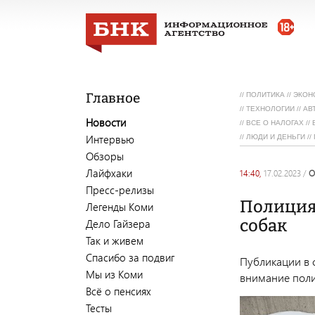
Главное
//
ПОЛИТИКА
//
ЭКОН
//
ТЕХНОЛОГИИ
//
АВ
Новости
//
ВСЕ О НАЛОГАХ
//
Интервью
//
ЛЮДИ И ДЕНЬГИ
//
Обзоры
Лайфхаки
14:40,
17.02.2023
/
Пресс-релизы
Полиция
Легенды Коми
собак
Дело Гайзера
Так и живем
Спасибо за подвиг
Публикации в 
Мы из Коми
внимание пол
Всё о пенсиях
Тесты