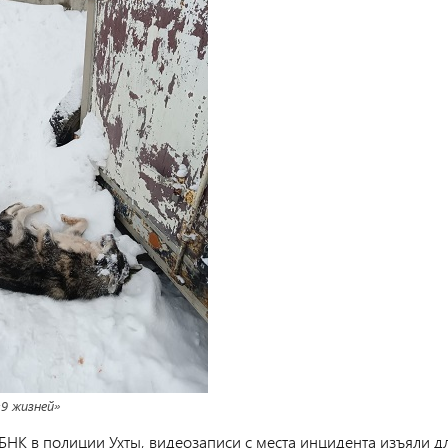
«9 жизней»
БНК в полиции Ухты, видеозаписи с места инцидента изъяли д