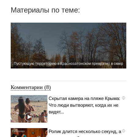
Материалы по теме:
Пустующую территорию в Краснозатонском превратят в сквер
Комментарии (8)
Скрытая камера на пляже Крыма:
i
Что люди вытворяют, когда их не
видят...
Ролик длится несколько секунд, а
i