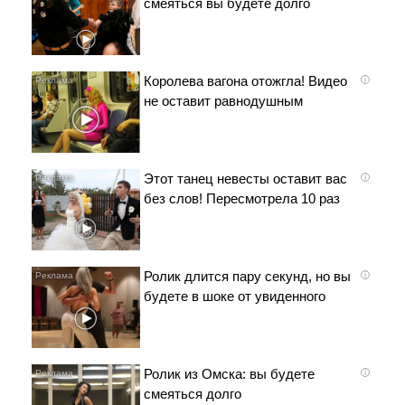
смеяться вы будете долго
Королева вагона отожгла! Видео
i
не оставит равнодушным
Этот танец невесты оставит вас
i
без слов! Пересмотрела 10 раз
Ролик длится пару секунд, но вы
i
будете в шоке от увиденного
Ролик из Омска: вы будете
i
смеяться долго