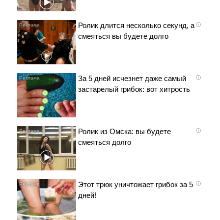
Ролик длится несколько секунд, а
i
смеяться вы будете долго
За 5 дней исчезнет даже самый
i
застарелый грибок: вот хитрость
Ролик из Омска: вы будете
i
смеяться долго
Этот трюк уничтожает грибок за 5
i
дней!