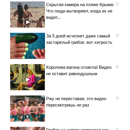
Скрытая камера на пляже Крыма:
i
Что люди вытворяют, когда их не
видят...
За 5 дней исчезнет даже самый
i
застарелый грибок: вот хитрость
Королева вагона отожгла! Видео
i
не оставит равнодушным
Ржу не переставая, это видео
i
пересмотришь не раз
Грибок на ногтях стирается как
i