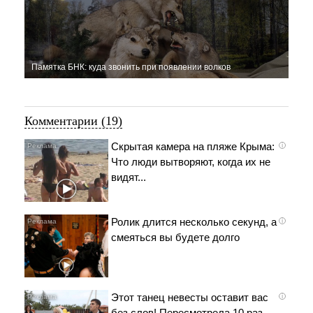
Памятка БНК: куда звонить при появлении волков
Комментарии (19)
Скрытая камера на пляже Крыма:
i
Что люди вытворяют, когда их не
видят...
Ролик длится несколько секунд, а
i
смеяться вы будете долго
Этот танец невесты оставит вас
i
без слов! Пересмотрела 10 раз