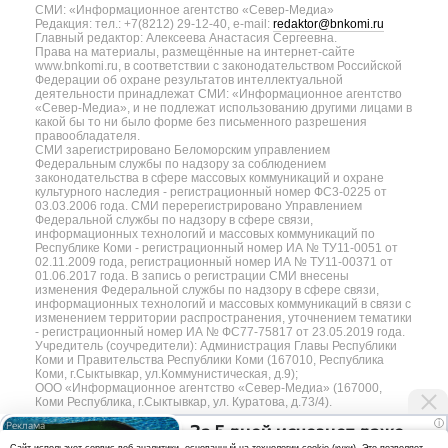
СМИ: «Информационное агентство «Север-Медиа»
Редакция: тел.: +7(8212) 29-12-40, e-mail:
redaktor@bnkomi.ru
Главный редактор: Алексеева Анастасия Сергеевна.
Права на материалы, размещённые на интернет-сайте
www.bnkomi.ru, в соответствии с законодательством Российской
Федерации об охране результатов интеллектуальной
деятельности принадлежат СМИ: «Информационное агентство
«Север-Медиа», и не подлежат использованию другими лицами в
какой бы то ни было форме без письменного разрешения
правообладателя.
СМИ зарегистрировано Беломорским управлением
Федеральным службы по надзору за соблюдением
законодательства в сфере массовых коммуникаций и охране
культурного наследия - регистрационный номер ФС3-0225 от
03.03.2006 года. СМИ перерегистрировано Управлением
Федеральной службы по надзору в сфере связи,
информационных технологий и массовых коммуникаций по
Республике Коми - регистрационный номер ИА № ТУ11-0051 от
02.11.2009 года, регистрационный номер ИА № ТУ11-00371 от
01.06.2017 года. В запись о регистрации СМИ внесены
изменения Федеральной службы по надзору в сфере связи,
информационных технологий и массовых коммуникаций в связи с
изменением территории распространения, уточнением тематики
- регистрационный номер ИА № ФС77-75817 от 23.05.2019 года.
Учредитель (соучредители): Администрация Главы Республики
Коми и Правительства Республики Коми (167010, Республика
Коми, г.Сыктывкар, ул.Коммунистическая, д.9);
ООО «Информационное агентство «Север-Медиа» (167000,
Коми Республика, г.Сыктывкар, ул. Куратова, д.73/4).
i
За 5 дней исчезнет даже
Разработка сайта — web-студия «Цифровой Век»