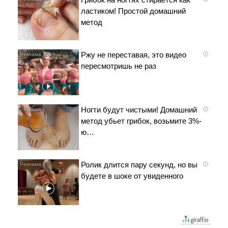
ластиком! Простой домашний
метод
Ржу не переставая, это видео
i
пересмотришь не раз
Ногти будут чистыми! Домашний
i
метод убьет грибок, возьмите 3%-
ю…
Ролик длится пару секунд, но вы
i
будете в шоке от увиденного