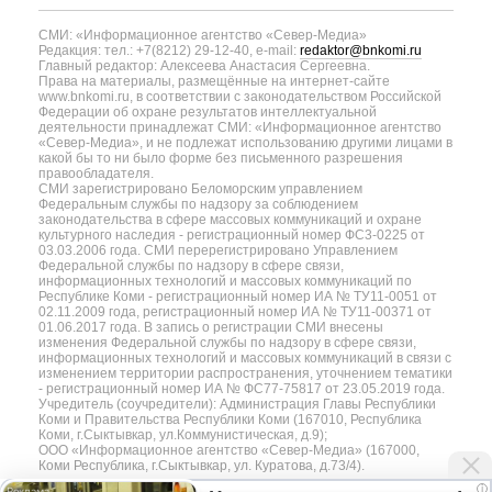
СМИ: «Информационное агентство «Север-Медиа»
Редакция: тел.: +7(8212) 29-12-40, e-mail:
redaktor@bnkomi.ru
Главный редактор: Алексеева Анастасия Сергеевна.
Права на материалы, размещённые на интернет-сайте
www.bnkomi.ru, в соответствии с законодательством Российской
Федерации об охране результатов интеллектуальной
деятельности принадлежат СМИ: «Информационное агентство
«Север-Медиа», и не подлежат использованию другими лицами в
какой бы то ни было форме без письменного разрешения
правообладателя.
СМИ зарегистрировано Беломорским управлением
Федеральным службы по надзору за соблюдением
законодательства в сфере массовых коммуникаций и охране
культурного наследия - регистрационный номер ФС3-0225 от
03.03.2006 года. СМИ перерегистрировано Управлением
Федеральной службы по надзору в сфере связи,
информационных технологий и массовых коммуникаций по
Республике Коми - регистрационный номер ИА № ТУ11-0051 от
02.11.2009 года, регистрационный номер ИА № ТУ11-00371 от
01.06.2017 года. В запись о регистрации СМИ внесены
изменения Федеральной службы по надзору в сфере связи,
информационных технологий и массовых коммуникаций в связи с
изменением территории распространения, уточнением тематики
- регистрационный номер ИА № ФС77-75817 от 23.05.2019 года.
Учредитель (соучредители): Администрация Главы Республики
Коми и Правительства Республики Коми (167010, Республика
Коми, г.Сыктывкар, ул.Коммунистическая, д.9);
ООО «Информационное агентство «Север-Медиа» (167000,
Коми Республика, г.Сыктывкар, ул. Куратова, д.73/4).
i