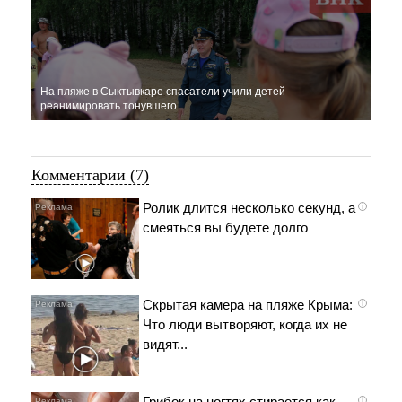
На пляже в Сыктывкаре спасатели учили детей
реанимировать тонувшего
Комментарии (7)
Ролик длится несколько секунд, а
i
смеяться вы будете долго
Скрытая камера на пляже Крыма:
i
Что люди вытворяют, когда их не
видят...
Грибок на ногтях стирается как
i