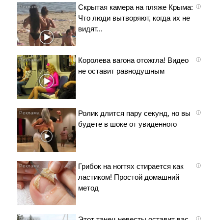
Скрытая камера на пляже Крыма:
i
Что люди вытворяют, когда их не
видят...
Королева вагона отожгла! Видео
i
не оставит равнодушным
Ролик длится пару секунд, но вы
i
будете в шоке от увиденного
Грибок на ногтях стирается как
i
ластиком! Простой домашний
метод
Этот танец невесты оставит вас
i