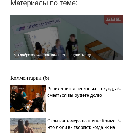
Материалы по теме:
Как добровольчество помогает поступить в вуз
Комментарии (6)
Ролик длится несколько секунд, а
i
смеяться вы будете долго
Скрытая камера на пляже Крыма:
i
Что люди вытворяют, когда их не