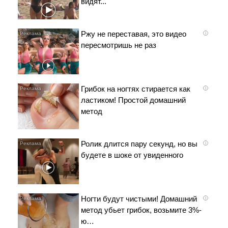
видят...
Ржу не переставая, это видео
i
пересмотришь не раз
Грибок на ногтях стирается как
i
ластиком! Простой домашний
метод
Ролик длится пару секунд, но вы
i
будете в шоке от увиденного
Ногти будут чистыми! Домашний
i
метод убьет грибок, возьмите 3%-
ю…