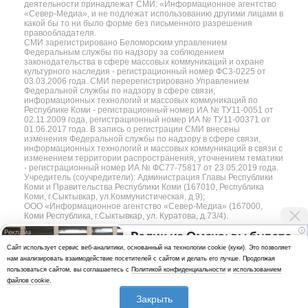
деятельности принадлежат СМИ: «Информационное агентство
«Север-Медиа», и не подлежат использованию другими лицами в
какой бы то ни было форме без письменного разрешения
правообладателя.
СМИ зарегистрировано Беломорским управлением
Федеральным службы по надзору за соблюдением
законодательства в сфере массовых коммуникаций и охране
культурного наследия - регистрационный номер ФС3-0225 от
03.03.2006 года. СМИ перерегистрировано Управлением
Федеральной службы по надзору в сфере связи,
информационных технологий и массовых коммуникаций по
Республике Коми - регистрационный номер ИА № ТУ11-0051 от
02.11.2009 года, регистрационный номер ИА № ТУ11-00371 от
01.06.2017 года. В запись о регистрации СМИ внесены
изменения Федеральной службы по надзору в сфере связи,
информационных технологий и массовых коммуникаций в связи с
изменением территории распространения, уточнением тематики
- регистрационный номер ИА № ФС77-75817 от 23.05.2019 года.
Учредитель (соучредители): Администрация Главы Республики
Коми и Правительства Республики Коми (167010, Республика
Коми, г.Сыктывкар, ул.Коммунистическая, д.9);
ООО «Информационное агентство «Север-Медиа» (167000,
Коми Республика, г.Сыктывкар, ул. Куратова, д.73/4).
i
Ролик из Омска: вы будете
Разработка сайта — web-студия «Цифровой Век»
Cайт использует сервис веб-аналитики, основанный на технологии cookie (куки). Это позволяет
смеяться долго
нам анализировать взаимодействие посетителей с сайтом и делать его лучше. Продолжая
Политика
пользоваться сайтом, вы соглашаетесь с
Политикой конфиденциальности
и
использованием
конфиденциальности
файлов cookie
.
Использование аналитики и файлов куки
Закрыть
*