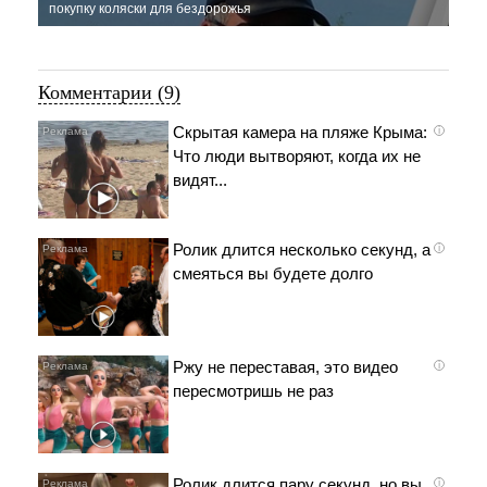
покупку коляски для бездорожья
Комментарии (9)
Скрытая камера на пляже Крыма:
i
Что люди вытворяют, когда их не
видят...
Ролик длится несколько секунд, а
i
смеяться вы будете долго
Ржу не переставая, это видео
i
пересмотришь не раз
Ролик длится пару секунд, но вы
i