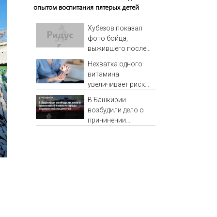
опытом воспитания пятерых детей
Хубезов показал
фото бойца,
выжившего после
медведя и молнии
Нехватка одного
витамина
увеличивает риск
смерти в два раза
В Башкирии
возбудили дело о
причинении
тяжкого вреда
беременной
пациентке