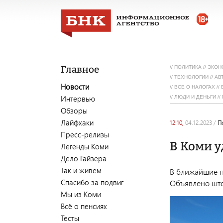
Главное
//
ПОЛИТИКА
//
ЭКОН
//
ТЕХНОЛОГИИ
//
АВ
Новости
//
ВСЕ О НАЛОГАХ
//
Интервью
//
ЛЮДИ И ДЕНЬГИ
//
Обзоры
Лайфхаки
12:10,
04.12.2023
/
Пресс-релизы
В Коми у
Легенды Коми
Дело Гайзера
Так и живем
В ближайшие п
Спасибо за подвиг
Объявлено шт
Мы из Коми
Всё о пенсиях
Тесты