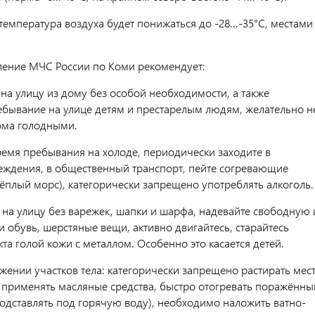
емпература воздуха будет понижаться до -28...-35°С, местами
ление МЧС России по Коми рекомендует:
 на улицу из дому без особой необходимости, а также
ебывание на улице детям и престарелым людям, желательно н
ома голодными.
время пребывания на холоде, периодически заходите в
еждения, в общественный транспорт, пейте согревающие
тёплый морс), категорически запрещено употреблять алкоголь.
е на улицу без варежек, шапки и шарфа, надевайте свободную 
 обувь, шерстяные вещи, активно двигайтесь, старайтесь
кта голой кожи с металлом. Особенно это касается детей.
жении участков тела: категорически запрещено растирать мес
применять масляные средства, быстро отогревать поражённы
подставлять под горячую воду), необходимо наложить ватно-