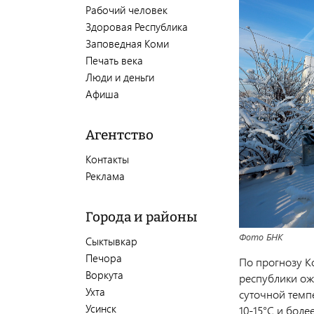
Рабочий человек
Здоровая Республика
Заповедная Коми
Печать века
Люди и деньги
Афиша
Агентство
Контакты
Реклама
Города и районы
Фото БНК
Сыктывкар
Печора
По прогнозу К
Воркута
республики ож
Ухта
суточной темп
Усинск
10-15°С и более