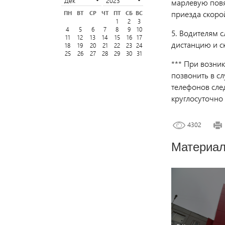
марлевую повяз
приезда скоро
ПН
ВТ
СР
ЧТ
ПТ
СБ
ВС
1
2
3
4
5
6
7
8
9
10
5. Водителям 
11
12
13
14
15
16
17
дистанцию и с
18
19
20
21
22
23
24
25
26
27
28
29
30
31
*** При возни
позвонить в с
телефонов след
круглосуточно 
4302
Материал