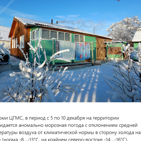
оми ЦГМС, в период с 5 по 10 декабря на территории
идается аномально морозная погода с отклонением средней
ературы воздуха от климатической нормы в сторону холода на
 (норма -8...-13°С, на крайнем северо-востоке -14...-16°С).