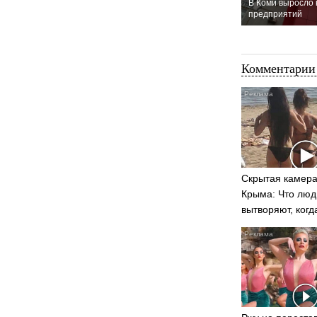
В Коми выросло
предприятий
Комментарии 
Скрытая камера
Крыма: Что люд
вытворяют, когд
видят...