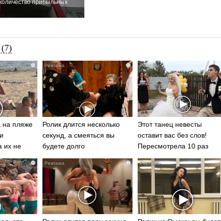
 количество прибыльных
(7)
i
i
 на пляже
Ролик длится несколько
Этот танец невесты
и
секунд, а смеяться вы
оставит вас без слов!
а их не
будете долго
Пересмотрела 10 раз
i
i