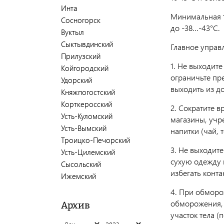
Инта
Минимальная т
Сосногорск
до -38...-43°С.
Вуктыл
Сыктывдинский
Главное управ
Прилузский
1. Не выходите
Койгородский
ограничьте пр
Удорский
выходить из д
Княжпогостский
Корткеросский
2. Сократите 
Усть-Куломский
магазины, учр
Усть-Вымский
напитки (чай, 
Троицко-Печорский
3. Не выходит
Усть-Цилемский
сухую одежду и
Сысольский
избегать конта
Ижемский
4. При обморо
обморожения, 
Архив
участок тела (