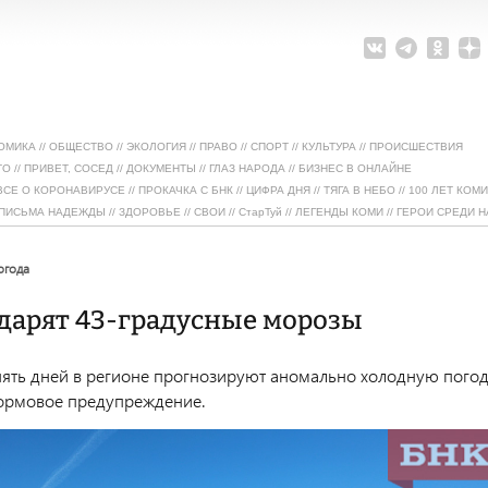
ОМИКА
//
ОБЩЕСТВО
//
ЭКОЛОГИЯ
//
ПРАВО
//
СПОРТ
//
КУЛЬТУРА
//
ПРОИСШЕСТВИЯ
ТО
//
ПРИВЕТ, СОСЕД
//
ДОКУМЕНТЫ
//
ГЛАЗ НАРОДА
//
БИЗНЕС В ОНЛАЙНЕ
ВСЕ О КОРОНАВИРУСЕ
//
ПРОКАЧКА С БНК
//
ЦИФРА ДНЯ
//
ТЯГА В НЕБО
//
100 ЛЕТ КОМИ
ПИСЬМА НАДЕЖДЫ
//
ЗДОРОВЬЕ
//
СВОИ
//
СтарТуй
//
ЛЕГЕНДЫ КОМИ
//
ГЕРОИ СРЕДИ Н
погода
дарят 43-градусные морозы
ять дней в регионе прогнозируют аномально холодную погод
ормовое предупреждение.