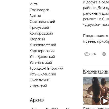
и досуга в се
Инта
районе, Дом к
Сосногорск
районный дом 
Вуктыл
ремонты в Сык
Сыктывдинский
«Дружба» посе
Прилузский
Койгородский
Продолжается 
Удорский
музеев, приоб
Княжпогостский
Корткеросский
326
Усть-Куломский
Усть-Вымский
Троицко-Печорский
Комментарии 
Усть-Цилемский
Сысольский
Ижемский
Архив
Скрытая камера