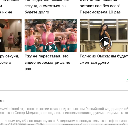
и
секунд, а смеяться вы
оставит вас без слов!
а их не
будете долго
Пересмотрела 10 раз
i
i
ру секунд,
Ржу не переставая, это
Ролик из Омска: вы будет
шоке от
видео пересмотришь не
смеяться долго
раз
i.ru
ww.bnkomi.ru, в соответствии с законодательством Российской Федерации о
тство «Север-Медиа», и не подлежат использованию другими лицами в како
альным службы по надзору за соблюдением законодательства в сфере масс
25 от 03.03.2006 года. СМИ перерегистрировано Управлением Федеральной с