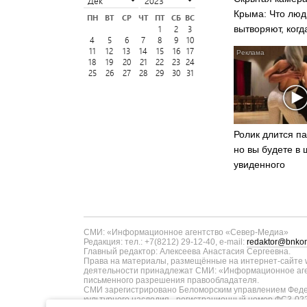
Крыма: Что люд
ПН
ВТ
СР
ЧТ
ПТ
СБ
ВС
вытворяют, когд
1
2
3
4
5
6
7
8
9
10
видят...
11
12
13
14
15
16
17
18
19
20
21
22
23
24
25
26
27
28
29
30
31
Ролик длится па
но вы будете в 
увиденного
СМИ: «Информационное агентство «Север-Медиа»
Редакция: тел.: +7(8212) 29-12-40, e-mail:
redaktor@bnkom
Главный редактор: Алексеева Анастасия Сергеевна.
Права на материалы, размещённые на интернет-сайте w
деятельности принадлежат СМИ: «Информационное аген
письменного разрешения правообладателя.
СМИ зарегистрировано Беломорским управлением Федер
культурного наследия - регистрационный номер ФС3-02