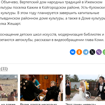
ле Объячево, Вертепский дом народных традиций в Ижемском
ультуры поселка Кажим в Койгородском районе, Усть-Куломски
культуры. В этом году планируется завершить капитальные
тывдинском районном доме культуры, а также в Доме культур
лка Жешарт.
оснащение детских школ искусств, модернизация библиотек и
ретаются автоклубы, рассказал в видеообращении глава Коми.
(11)
i
i
 на пляже
Ролик длится несколько
Этот танец невесты