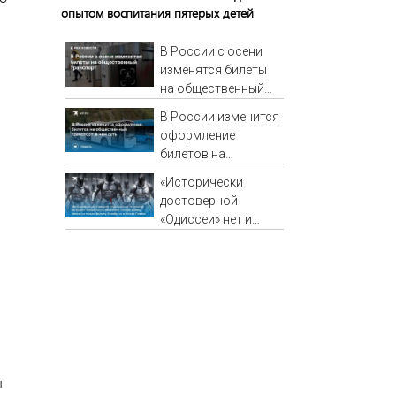
опытом воспитания пятерых детей
В России с осени
изменятся билеты
на общественный
транспорт
В России изменится
оформление
билетов на
общественный
«Исторически
транспорт: в чем
достоверной
суть
«Одиссеи» нет и
никогда не будет»:
специалисты
объясняют, почему
верить нельзя не
только фильму
Нолана, но и
эпосам Гомера
ы