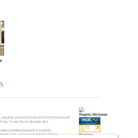
i
е
б охране результатов интеллектуальной
й бы то ни было форме без
овых коммуникаций и охране
лужбы по надзору в сфере связи,
Политика