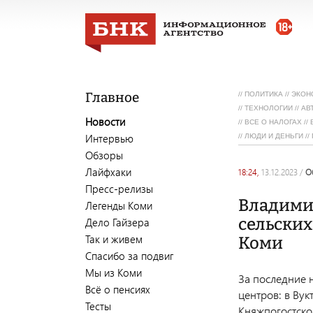
Главное
//
ПОЛИТИКА
//
ЭКОН
//
ТЕХНОЛОГИИ
//
АВ
Новости
//
ВСЕ О НАЛОГАХ
//
Интервью
//
ЛЮДИ И ДЕНЬГИ
//
Обзоры
Лайфхаки
18:24,
13.12.2023
/
Пресс-релизы
Владими
Легенды Коми
сельских
Дело Гайзера
Так и живем
Коми
Спасибо за подвиг
Мы из Коми
За последние 
Всё о пенсиях
центров: в Вук
Тесты
Княжпогостско