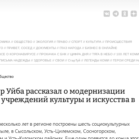
ОМИКА
//
ОБЩЕСТВО
//
ЭКОЛОГИЯ
//
ПРАВО
//
СПОРТ
//
КУЛЬТУРА
//
ПРОИСШЕСТВИЯ
ТО
//
ПРИВЕТ, СОСЕД
//
ДОКУМЕНТЫ
//
ГЛАЗ НАРОДА
//
БИЗНЕС В ОНЛАЙНЕ
ВСЕ О КОРОНАВИРУСЕ
//
ПРОКАЧКА С БНК
//
ЦИФРА ДНЯ
//
ТЯГА В НЕБО
//
100 ЛЕТ КОМИ
ПИСЬМА НАДЕЖДЫ
//
ЗДОРОВЬЕ
//
СВОИ
//
СтарТуй
//
ЛЕГЕНДЫ КОМИ
//
ГЕРОИ СРЕДИ Н
общество
р Уйба рассказал о модернизации
 учреждений культуры и искусства в
несколько лет в регионе построены шесть социокультурных
тыле, в Сысольском, Усть-Цилемском, Сосногорском,
м и Усть-Куломском районах. Еще один появится до конца это