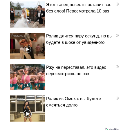
Этот танец невесты оставит вас
i
без слов! Пересмотрела 10 раз
Ролик длится пару секунд, но вы
i
будете в шоке от увиденного
Ржу не переставая, это видео
i
пересмотришь не раз
Ролик из Омска: вы будете
i
смеяться долго