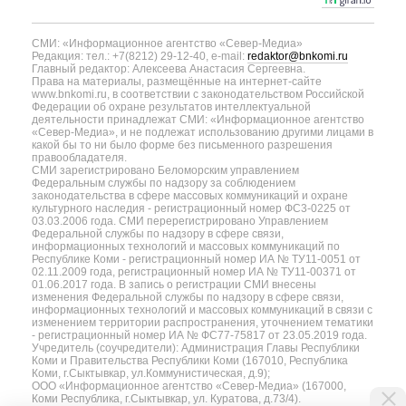
СМИ: «Информационное агентство «Север-Медиа»
Редакция: тел.: +7(8212) 29-12-40, e-mail:
redaktor@bnkomi.ru
Главный редактор: Алексеева Анастасия Сергеевна.
Права на материалы, размещённые на интернет-сайте
www.bnkomi.ru, в соответствии с законодательством Российской
Федерации об охране результатов интеллектуальной
деятельности принадлежат СМИ: «Информационное агентство
«Север-Медиа», и не подлежат использованию другими лицами в
какой бы то ни было форме без письменного разрешения
правообладателя.
СМИ зарегистрировано Беломорским управлением
Федеральным службы по надзору за соблюдением
законодательства в сфере массовых коммуникаций и охране
культурного наследия - регистрационный номер ФС3-0225 от
03.03.2006 года. СМИ перерегистрировано Управлением
Федеральной службы по надзору в сфере связи,
информационных технологий и массовых коммуникаций по
Республике Коми - регистрационный номер ИА № ТУ11-0051 от
02.11.2009 года, регистрационный номер ИА № ТУ11-00371 от
01.06.2017 года. В запись о регистрации СМИ внесены
изменения Федеральной службы по надзору в сфере связи,
информационных технологий и массовых коммуникаций в связи с
изменением территории распространения, уточнением тематики
- регистрационный номер ИА № ФС77-75817 от 23.05.2019 года.
Учредитель (соучредители): Администрация Главы Республики
Коми и Правительства Республики Коми (167010, Республика
Коми, г.Сыктывкар, ул.Коммунистическая, д.9);
ООО «Информационное агентство «Север-Медиа» (167000,
Коми Республика, г.Сыктывкар, ул. Куратова, д.73/4).