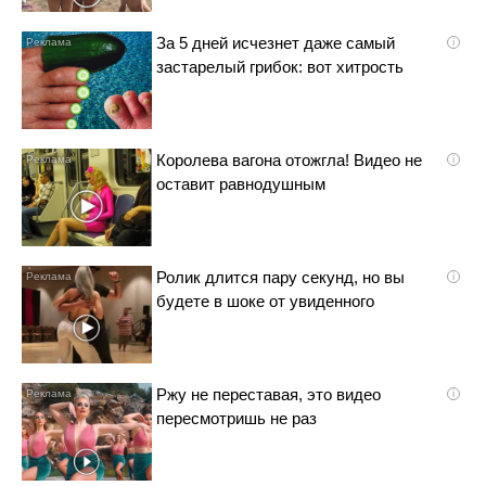
За 5 дней исчезнет даже самый
i
застарелый грибок: вот хитрость
Королева вагона отожгла! Видео не
i
оставит равнодушным
Ролик длится пару секунд, но вы
i
будете в шоке от увиденного
Ржу не переставая, это видео
i
пересмотришь не раз