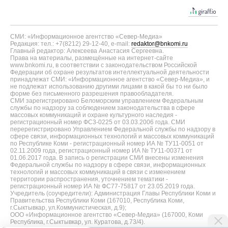
СМИ: «Информационное агентство «Север-Медиа»
Редакция: тел.: +7(8212) 29-12-40, e-mail:
redaktor@bnkomi.ru
Главный редактор: Алексеева Анастасия Сергеевна.
Права на материалы, размещённые на интернет-сайте
www.bnkomi.ru, в соответствии с законодательством Российской
Федерации об охране результатов интеллектуальной деятельности
принадлежат СМИ: «Информационное агентство «Север-Медиа», и
не подлежат использованию другими лицами в какой бы то ни было
форме без письменного разрешения правообладателя.
СМИ зарегистрировано Беломорским управлением Федеральным
службы по надзору за соблюдением законодательства в сфере
массовых коммуникаций и охране культурного наследия -
регистрационный номер ФС3-0225 от 03.03.2006 года. СМИ
перерегистрировано Управлением Федеральной службы по надзору в
сфере связи, информационных технологий и массовых коммуникаций
по Республике Коми - регистрационный номер ИА № ТУ11-0051 от
02.11.2009 года, регистрационный номер ИА № ТУ11-00371 от
01.06.2017 года. В запись о регистрации СМИ внесены изменения
Федеральной службы по надзору в сфере связи, информационных
технологий и массовых коммуникаций в связи с изменением
территории распространения, уточнением тематики -
регистрационный номер ИА № ФС77-75817 от 23.05.2019 года.
Учредитель (соучредители): Администрация Главы Республики Коми и
Правительства Республики Коми (167010, Республика Коми,
г.Сыктывкар, ул.Коммунистическая, д.9);
ООО «Информационное агентство «Север-Медиа» (167000, Коми
Республика, г.Сыктывкар, ул. Куратова, д.73/4).