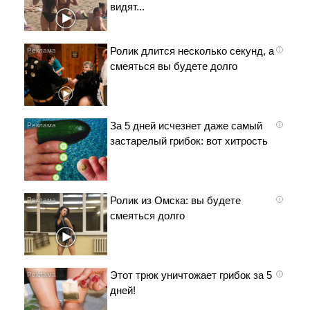
видят...
Ролик длится несколько секунд, а
i
смеяться вы будете долго
За 5 дней исчезнет даже самый
i
застарелый грибок: вот хитрость
Ролик из Омска: вы будете
i
смеяться долго
Этот трюк уничтожает грибок за 5
i
дней!