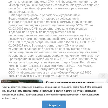
деятельности принадлежат СМИ: «Информационное агентство
«Север-Медиа», и не подлежат использованию другими лицами в
какой бы то ни было форме без письменного разрешения
правообладателя.
СМИ зарегистрировано Беломорским управлением
Федеральным службы по надзору за соблюдением
законодательства в сфере массовых коммуникаций и охране
культурного наследия - регистрационный номер ФС3-0225 от
03.03.2006 года. СМИ перерегистрировано Управлением
Федеральной службы по надзору в сфере связи,
информационных технологий и массовых коммуникаций по
Республике Коми - регистрационный номер ИА № ТУ11-0051 от
02.11.2009 года, регистрационный номер ИА № ТУ11-00371 от
01.06.2017 года. В запись о регистрации СМИ внесены
изменения Федеральной службы по надзору в сфере связи,
информационных технологий и массовых коммуникаций в связи с
изменением территории распространения, уточнением тематики
- регистрационный номер ИА № ФС77-75817 от 23.05.2019 года.
Учредитель (соучредители): Администрация Главы Республики
Коми и Правительства Республики Коми (167010, Республика
Коми, г.Сыктывкар, ул.Коммунистическая, д.9);
ООО «Информационное агентство «Север-Медиа» (167000,
Коми Республика, г.Сыктывкар, ул. Куратова, д.73/4).
i
Ржу не переставая, это
Разработка сайта — web-студия «Цифровой Век»
Cайт использует сервис веб-аналитики, основанный на технологии cookie (куки). Это позволяет
видео пересмотришь не
нам анализировать взаимодействие посетителей с сайтом и делать его лучше. Продолжая
Политика
раз
пользоваться сайтом, вы соглашаетесь с
Политикой конфиденциальности
и
использованием
конфиденциальности
файлов cookie
.
Использование аналитики и файлов куки
Закрыть
*