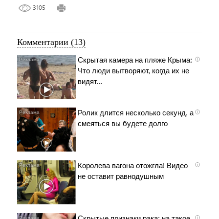
3105
Комментарии (13)
Скрытая камера на пляже Крыма:
i
Что люди вытворяют, когда их не
видят...
Ролик длится несколько секунд, а
i
смеяться вы будете долго
Королева вагона отожгла! Видео
i
не оставит равнодушным
Скрытые признаки рака: на такое
i