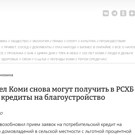
МИКА
//
ОБЩЕСТВО
//
ЭКОЛОГИЯ
//
ПРАВО
//
СПОРТ
//
КУЛЬТУРА
//
ПРОИСШЕСТВИЯ
О
//
ПРИВЕТ, СОСЕД
//
ДОКУМЕНТЫ
//
ГЛАЗ НАРОДА
//
БИЗНЕС В ОНЛАЙНЕ
//
ВСЕ О НАЛО
СЕ
//
ПРОКАЧКА С БНК
//
ЦИФРА ДНЯ
//
ТЯГА В НЕБО
//
100 ЛЕТ КОМИ
//
ЛЮДИ И ДЕНЬГИ
/
ЗДОРОВЬЕ
//
СВОИ
//
СтарТуй
//
ЛЕГЕНДЫ КОМИ
//
ГЕРОИ СРЕДИ НАС
кономика
ел Коми снова могут получить в РСХБ
 кредиты на благоустройство
oo
 возобновил прием заявок на потребительский кредит на
о домовладений в сельской местности с льготной процентной