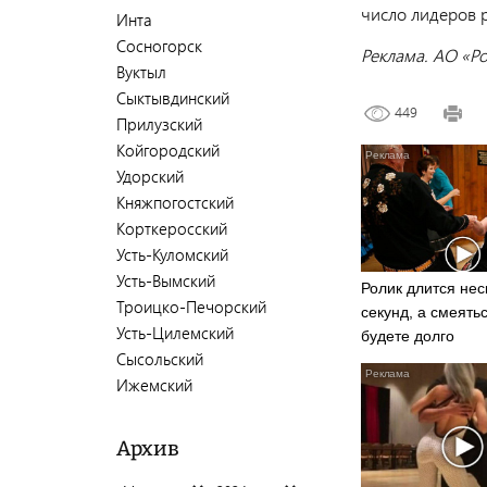
число лидеров 
Инта
Сосногорск
Реклама. АО «Ро
Вуктыл
Сыктывдинский
449
Прилузский
Койгородский
Удорский
Княжпогостский
Корткеросский
Усть-Куломский
Усть-Вымский
Ролик длится нес
Троицко-Печорский
секунд, а смеять
Усть-Цилемский
будете долго
Сысольский
Ижемский
Архив