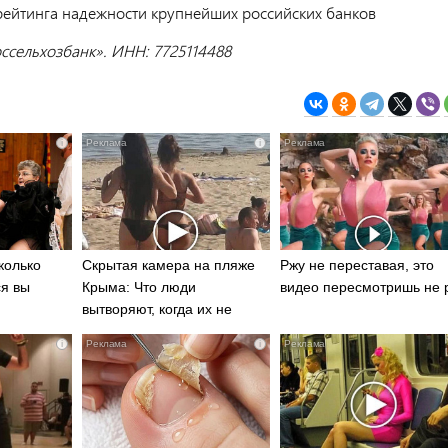
рейтинга надежности крупнейших российских банков
ссельхозбанк». ИНН: 7725114488
i
i
колько
Скрытая камера на пляже
Ржу не переставая, это
ся вы
Крыма: Что люди
видео пересмотришь не 
вытворяют, когда их не
видят...
i
i