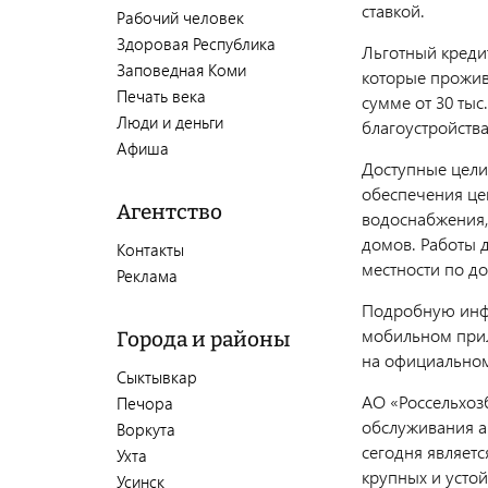
ставкой.
Рабочий человек
Здоровая Республика
Льготный кредит
Заповедная Коми
которые прожив
Печать века
сумме от 30 тыс
Люди и деньги
благоустройств
Афиша
Доступные цели
обеспечения це
Агентство
водоснабжения,
домов. Работы 
Контакты
местности по д
Реклама
Подробную инфо
мобильном прил
Города и районы
на официально
Сыктывкар
АО «Россельхоз
Печора
обслуживания а
Воркута
сегодня являет
Ухта
крупных и устой
Усинск