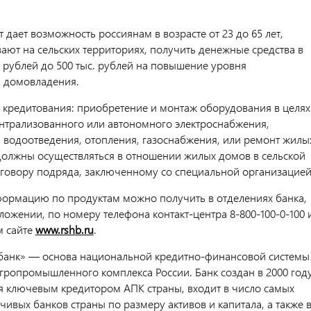
 дает возможность россиянам в возрасте от 23 до 65 лет,
ают на сельских территориях, получить денежные средства в
. рублей до 500 тыс. рублей на повышение уровня
а домовладения.
 кредитования: приобретение и монтаж оборудования в целях
нтрализованного или автономного электроснабжения,
 водоотведения, отопления, газоснабжения, или ремонт жилы
должны осуществляться в отношении жилых домов в сельской
оговору подряда, заключенному со специальной организацией
рмацию по продуктам можно получить в отделениях банка,
ожении, по номеру телефона контакт-центра 8-800-100-0-100 
м сайте
www.rshb.ru
.
банк» — основа национальной кредитно-финансовой системы
гропромышленного комплекса России. Банк создан в 2000 год
ся ключевым кредитором АПК страны, входит в число самых
чивых банков страны по размеру активов и капитала, а также 