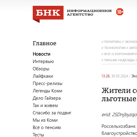
Главное
//
ПОЛИТИКА
//
ЭКОНО
//
ТЕХНОЛОГИИ
//
АВТ
Новости
//
ВСЕ О КОРОНАВИРУ
Интервью
//
ПИСЬМА НАДЕЖДЫ
/
Обзоры
Лайфхаки
13:26,
30.03.2024
/
э
Пресс-релизы
Жители с
Легенды Коми
льготные
Дело Гайзера
Так и живем
Спасибо за подвиг
erid: 2SDnjbyzq
Мы из Коми
Россельхозбанк
Всё о пенсиях
благоустройств
Тесты