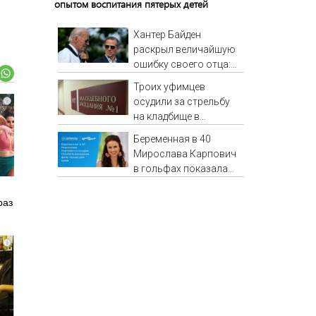
опытом воспитания пятерых детей
Хантер Байден
раскрыл величайшую
ошибку своего отца:
бездействие против
Троих уфимцев
Трампа
осудили за стрельбу
i
на кладбище в
Башкирии
Беременная в 40
Мирослава Карпович
в гольфах показала
домашние фото:
только для мужа
раз
i