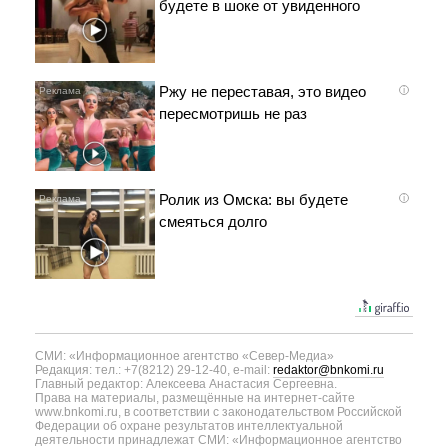
будете в шоке от увиденного
Ржу не переставая, это видео
i
пересмотришь не раз
Ролик из Омска: вы будете
i
смеяться долго
СМИ: «Информационное агентство «Север-Медиа»
Редакция: тел.: +7(8212) 29-12-40, e-mail:
redaktor@bnkomi.ru
Главный редактор: Алексеева Анастасия Сергеевна.
Права на материалы, размещённые на интернет-сайте
www.bnkomi.ru, в соответствии с законодательством Российской
Федерации об охране результатов интеллектуальной
деятельности принадлежат СМИ: «Информационное агентство