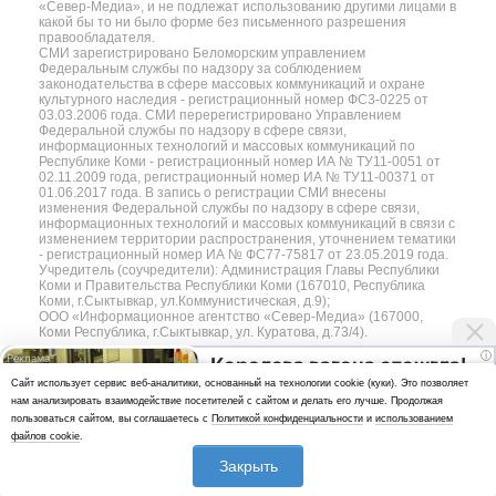
«Север-Медиа», и не подлежат использованию другими лицами в
какой бы то ни было форме без письменного разрешения
правообладателя.
СМИ зарегистрировано Беломорским управлением
Федеральным службы по надзору за соблюдением
законодательства в сфере массовых коммуникаций и охране
культурного наследия - регистрационный номер ФС3-0225 от
03.03.2006 года. СМИ перерегистрировано Управлением
Федеральной службы по надзору в сфере связи,
информационных технологий и массовых коммуникаций по
Республике Коми - регистрационный номер ИА № ТУ11-0051 от
02.11.2009 года, регистрационный номер ИА № ТУ11-00371 от
01.06.2017 года. В запись о регистрации СМИ внесены
изменения Федеральной службы по надзору в сфере связи,
информационных технологий и массовых коммуникаций в связи с
изменением территории распространения, уточнением тематики
- регистрационный номер ИА № ФС77-75817 от 23.05.2019 года.
Учредитель (соучредители): Администрация Главы Республики
Коми и Правительства Республики Коми (167010, Республика
Коми, г.Сыктывкар, ул.Коммунистическая, д.9);
ООО «Информационное агентство «Север-Медиа» (167000,
Коми Республика, г.Сыктывкар, ул. Куратова, д.73/4).
i
Королева вагона отожгла!
Разработка сайта — web-студия «Цифровой Век»
Cайт использует сервис веб-аналитики, основанный на технологии cookie (куки). Это позволяет
Видео не оставит
нам анализировать взаимодействие посетителей с сайтом и делать его лучше. Продолжая
Политика
равнодушным
пользоваться сайтом, вы соглашаетесь с
Политикой конфиденциальности
и
использованием
конфиденциальности
файлов cookie
.
Использование аналитики и файлов куки
Закрыть
*