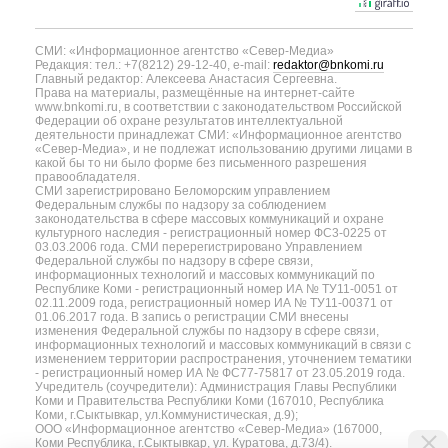
СМИ: «Информационное агентство «Север-Медиа»
Редакция: тел.: +7(8212) 29-12-40, e-mail:
redaktor@bnkomi.ru
Главный редактор: Алексеева Анастасия Сергеевна.
Права на материалы, размещённые на интернет-сайте
www.bnkomi.ru, в соответствии с законодательством Российской
Федерации об охране результатов интеллектуальной
деятельности принадлежат СМИ: «Информационное агентство
«Север-Медиа», и не подлежат использованию другими лицами в
какой бы то ни было форме без письменного разрешения
правообладателя.
СМИ зарегистрировано Беломорским управлением
Федеральным службы по надзору за соблюдением
законодательства в сфере массовых коммуникаций и охране
культурного наследия - регистрационный номер ФС3-0225 от
03.03.2006 года. СМИ перерегистрировано Управлением
Федеральной службы по надзору в сфере связи,
информационных технологий и массовых коммуникаций по
Республике Коми - регистрационный номер ИА № ТУ11-0051 от
02.11.2009 года, регистрационный номер ИА № ТУ11-00371 от
01.06.2017 года. В запись о регистрации СМИ внесены
изменения Федеральной службы по надзору в сфере связи,
информационных технологий и массовых коммуникаций в связи с
изменением территории распространения, уточнением тематики
- регистрационный номер ИА № ФС77-75817 от 23.05.2019 года.
Учредитель (соучредители): Администрация Главы Республики
Коми и Правительства Республики Коми (167010, Республика
Коми, г.Сыктывкар, ул.Коммунистическая, д.9);
ООО «Информационное агентство «Север-Медиа» (167000,
Коми Республика, г.Сыктывкар, ул. Куратова, д.73/4).