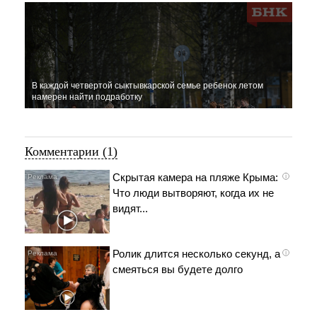
В каждой четвертой сыктывкарской семье ребенок летом
намерен найти подработку
Комментарии (1)
Скрытая камера на пляже Крыма:
i
Что люди вытворяют, когда их не
видят...
Ролик длится несколько секунд, а
i
смеяться вы будете долго