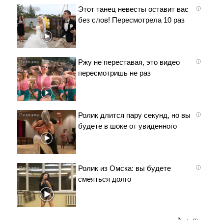
Этот танец невесты оставит вас
i
без слов! Пересмотрела 10 раз
Ржу не переставая, это видео
i
пересмотришь не раз
Ролик длится пару секунд, но вы
i
будете в шоке от увиденного
Ролик из Омска: вы будете
i
смеяться долго