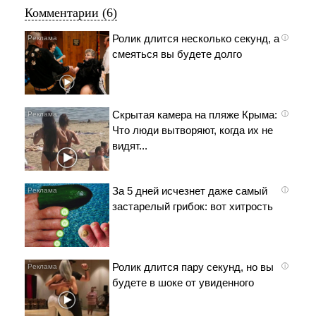
Комментарии (6)
Ролик длится несколько секунд, а
i
смеяться вы будете долго
Скрытая камера на пляже Крыма:
i
Что люди вытворяют, когда их не
видят...
За 5 дней исчезнет даже самый
i
застарелый грибок: вот хитрость
Ролик длится пару секунд, но вы
i
будете в шоке от увиденного