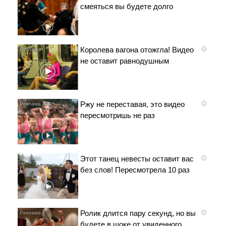
смеяться вы будете долго
Королева вагона отожгла! Видео
i
не оставит равнодушным
Ржу не переставая, это видео
i
пересмотришь не раз
Этот танец невесты оставит вас
i
без слов! Пересмотрела 10 раз
Ролик длится пару секунд, но вы
i
будете в шоке от увиденного