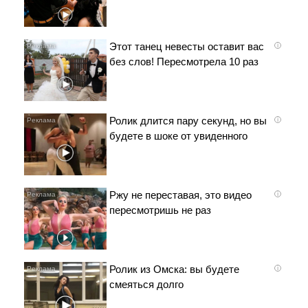
Этот танец невесты оставит вас
i
без слов! Пересмотрела 10 раз
Ролик длится пару секунд, но вы
i
будете в шоке от увиденного
Ржу не переставая, это видео
i
пересмотришь не раз
Ролик из Омска: вы будете
i
смеяться долго