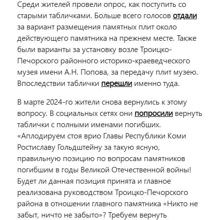
Среди жителей провели опрос, как поступить со
старыми табличками. Больше всего голосов
отдали
за вариант размещения памятных плит около
действующего памятника на прежнем месте. Также
были варианты за установку возле Троицко-
Печорского районного историко-краеведческого
музея имени А.Н. Попова, за передачу плит музею.
Впоследствии таблички
перешли
именно туда.
В марте 2024-го жители снова вернулись к этому
вопросу. В социальных сетях они
попросили
вернуть
таблички с полными именами погибших.
«Аплодируем стоя врио Главы Республики Коми
Ростиславу Гольдштейну за такую ясную,
правильную позицию по вопросам памятников
погибшим в годы Великой Отечественной войны!
Будет ли данная позиция принята и главное
реализована руководством Троицко-Печорского
района в отношении главного памятника «Никто не
забыт, ничто не забыто»? Требуем вернуть