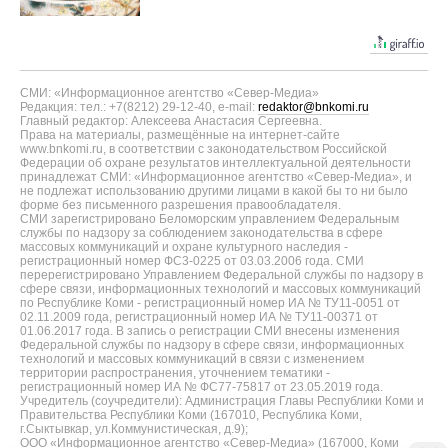
СМИ: «Информационное агентство «Север-Медиа»
Редакция: тел.: +7(8212) 29-12-40, e-mail:
redaktor@bnkomi.ru
Главный редактор: Алексеева Анастасия Сергеевна.
Права на материалы, размещённые на интернет-сайте
www.bnkomi.ru, в соответствии с законодательством Российской
Федерации об охране результатов интеллектуальной деятельности
принадлежат СМИ: «Информационное агентство «Север-Медиа», и
не подлежат использованию другими лицами в какой бы то ни было
форме без письменного разрешения правообладателя.
СМИ зарегистрировано Беломорским управлением Федеральным
службы по надзору за соблюдением законодательства в сфере
массовых коммуникаций и охране культурного наследия -
регистрационный номер ФС3-0225 от 03.03.2006 года. СМИ
перерегистрировано Управлением Федеральной службы по надзору в
сфере связи, информационных технологий и массовых коммуникаций
по Республике Коми - регистрационный номер ИА № ТУ11-0051 от
02.11.2009 года, регистрационный номер ИА № ТУ11-00371 от
01.06.2017 года. В запись о регистрации СМИ внесены изменения
Федеральной службы по надзору в сфере связи, информационных
технологий и массовых коммуникаций в связи с изменением
территории распространения, уточнением тематики -
регистрационный номер ИА № ФС77-75817 от 23.05.2019 года.
Учредитель (соучредители): Администрация Главы Республики Коми и
Правительства Республики Коми (167010, Республика Коми,
г.Сыктывкар, ул.Коммунистическая, д.9);
ООО «Информационное агентство «Север-Медиа» (167000, Коми