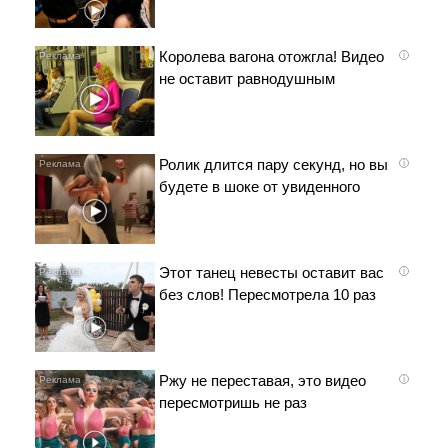
Королева вагона отожгла! Видео
i
не оставит равнодушным
Ролик длится пару секунд, но вы
i
будете в шоке от увиденного
Этот танец невесты оставит вас
i
без слов! Пересмотрела 10 раз
Ржу не переставая, это видео
i
пересмотришь не раз