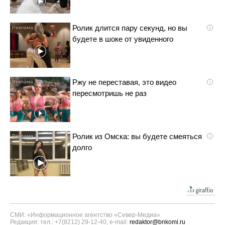
Ролик длится пару секунд, но вы
i
будете в шоке от увиденного
Ржу не переставая, это видео
i
пересмотришь не раз
Ролик из Омска: вы будете смеяться
i
долго
СМИ: «Информационное агентство «Север-Медиа»
Редакция: тел.: +7(8212) 29-12-40, e-mail:
redaktor@bnkomi.ru