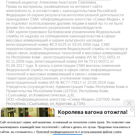
Главный редактор: Алексеева Анастасия Сергеевна.
Права на материалы, размещённые на интернет-сайте
www.bnkomi.ru, в соответствии с законодательством Российской
Федерации об охране результатов интеллектуальной деятельности
принадлежат СМИ: «Информационное агентство «Север-Медиа», и
не подлежат использованию другими лицами в какой бы то ни было
форме без письменного разрешения правообладателя.
СМИ зарегистрировано Беломорским управлением Федеральным
службы по надзору за соблюдением законодательства в сфере
массовых коммуникаций и охране культурного наследия -
регистрационный номер ФС3-0225 от 03.03.2006 года. СМИ
перерегистрировано Управлением Федеральной службы по надзору в
сфере связи, информационных технологий и массовых коммуникаций
по Республике Коми - регистрационный номер ИА № ТУ11-0051 от
02.11.2009 года, регистрационный номер ИА № ТУ11-00371 от
01.06.2017 года. В запись о регистрации СМИ внесены изменения
Федеральной службы по надзору в сфере связи, информационных
технологий и массовых коммуникаций в связи с изменением
территории распространения, уточнением тематики -
регистрационный номер ИА № ФС77-75817 от 23.05.2019 года.
Учредитель (соучредители): Администрация Главы Республики Коми и
Правительства Республики Коми (167010, Республика Коми,
г.Сыктывкар, ул.Коммунистическая, д.9);
ООО «Информационное агентство «Север-Медиа» (167000, Коми
Республика, г.Сыктывкар, ул. Куратова, д.73/4).
i
Королева вагона отожгла!
Разработка сайта — web-студия «Цифровой Век»
Видео не оставит
Cайт использует сервис веб-аналитики, основанный на технологии cookie (куки). Это позволяет нам
равнодушным
Политика
анализировать взаимодействие посетителей с сайтом и делать его лучше. Продолжая пользоваться
конфиденциальности
сайтом, вы соглашаетесь с
Политикой конфиденциальности
и
использованием файлов cookie
.