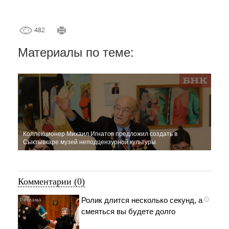
482
Материалы по теме:
Коллекционер Михаил Игнатов предложил создать в
Сыктывкаре музей неподцензурной культуры
Комментарии (0)
Ролик длится несколько секунд, а
i
смеяться вы будете долго