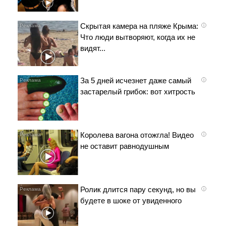
Скрытая камера на пляже Крыма:
i
Что люди вытворяют, когда их не
видят...
За 5 дней исчезнет даже самый
i
застарелый грибок: вот хитрость
Королева вагона отожгла! Видео
i
не оставит равнодушным
Ролик длится пару секунд, но вы
i
будете в шоке от увиденного