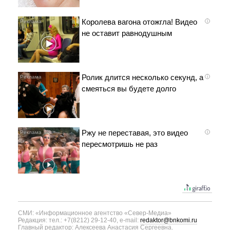
Королева вагона отожгла! Видео
i
не оставит равнодушным
Ролик длится несколько секунд, а
i
смеяться вы будете долго
Ржу не переставая, это видео
i
пересмотришь не раз
СМИ: «Информационное агентство «Север-Медиа»
Редакция: тел.: +7(8212) 29-12-40, e-mail:
redaktor@bnkomi.ru
Главный редактор: Алексеева Анастасия Сергеевна.