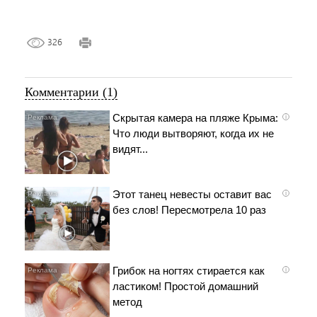
326
Комментарии (1)
Скрытая камера на пляже Крыма:
i
Что люди вытворяют, когда их не
видят...
Этот танец невесты оставит вас
i
без слов! Пересмотрела 10 раз
Грибок на ногтях стирается как
i
ластиком! Простой домашний
метод