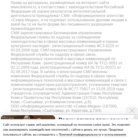
Права на материалы, размещённые на интернет-сайте
www.bnkomi.ru, в соответствии с законодательством Российской
Федерации об охране результатов интеллектуальной
деятельности принадлежат СМИ: «Информационное агентство
«Север-Медиа», и не подлежат использованию другими лицами в
какой бы то ни было форме без письменного разрешения
правообладателя.
СМИ зарегистрировано Беломорским управлением
Федеральным службы по надзору за соблюдением
законодательства в сфере массовых коммуникаций и охране
культурного наследия - регистрационный номер ФС3-0225 от
03.03.2006 года. СМИ перерегистрировано Управлением
Федеральной службы по надзору в сфере связи,
информационных технологий и массовых коммуникаций по
Республике Коми - регистрационный номер ИА № ТУ11-0051 от
02.11.2009 года, регистрационный номер ИА № ТУ11-00371 от
01.06.2017 года. В запись о регистрации СМИ внесены
изменения Федеральной службы по надзору в сфере связи,
информационных технологий и массовых коммуникаций в связи с
изменением территории распространения, уточнением тематики
- регистрационный номер ИА № ФС77-75817 от 23.05.2019 года.
Учредитель (соучредители): Администрация Главы Республики
Коми и Правительства Республики Коми (167010, Республика
Коми, г.Сыктывкар, ул.Коммунистическая, д.9);
ООО «Информационное агентство «Север-Медиа» (167000,
Коми Республика, г.Сыктывкар, ул. Куратова, д.73/4).
i
Ролик длится пару секунд,
Разработка сайта — web-студия «Цифровой Век»
Cайт использует сервис веб-аналитики, основанный на технологии cookie (куки). Это позволяет
но вы будете в шоке от
нам анализировать взаимодействие посетителей с сайтом и делать его лучше. Продолжая
Политика
увиденного
пользоваться сайтом, вы соглашаетесь с
Политикой конфиденциальности
и
использованием