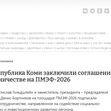
ОМИКА
//
ОБЩЕСТВО
//
ЭКОЛОГИЯ
//
ПРАВО
//
СПОРТ
//
КУЛЬТУРА
//
ПРОИСШЕСТВИЯ
ТО
//
ПРИВЕТ, СОСЕД
//
ДОКУМЕНТЫ
//
ГЛАЗ НАРОДА
//
БИЗНЕС В ОНЛАЙНЕ
ВСЕ О КОРОНАВИРУСЕ
//
ПРОКАЧКА С БНК
//
ЦИФРА ДНЯ
//
ТЯГА В НЕБО
//
100 ЛЕТ КОМИ
ПИСЬМА НАДЕЖДЫ
//
ЗДОРОВЬЕ
//
СВОИ
//
СтарТуй
//
ЛЕГЕНДЫ КОМИ
//
ГЕРОИ СРЕДИ Н
экономика
еспублика Коми заключили соглашени
дничестве на ПМЭФ-2026
тислав Гольдштейн и заместитель президента – председателя
 Денис Бортников на площадке ПМЭФ-2026 подписали
сотрудничестве, направленное на содействие социально-
у и инвестиционному развитию региона.