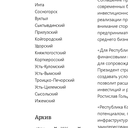
Инта
современных б
Сосногорск
инвестиционно
Вуктыл
реализации пр
Сыктывдинский
внимание стор
Прилузский
предпринимате
среднего бизн
Койгородский
Удорский
«Для Республи
Княжпогостский
финансовыми 
Корткеросский
для сопровожд
Усть-Куломский
Президент стр
Усть-Вымский
создавать усл
Троицко-Печорский
позволит расш
Усть-Цилемский
инвестиций и 
Сысольский
Ростислав Гол
Ижемский
«Республика 
потенциалом, 
Архив
инфраструктур
заинтересован