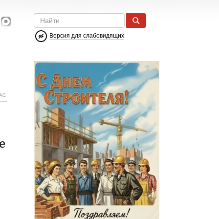
Версия для слабовидящих
АС
е