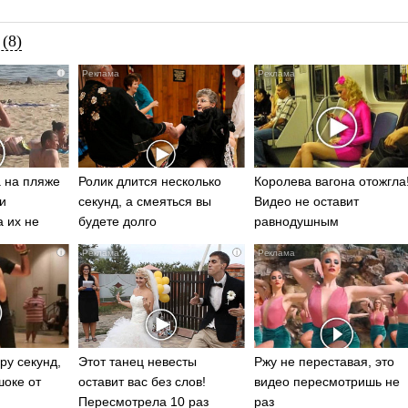
(8)
i
i
 на пляже
Ролик длится несколько
Королева вагона отожгла
и
секунд, а смеяться вы
Видео не оставит
а их не
будете долго
равнодушным
i
i
ру секунд,
Этот танец невесты
Ржу не переставая, это
шоке от
оставит вас без слов!
видео пересмотришь не
Пересмотрела 10 раз
раз