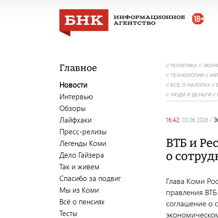
Главное
//
ПОЛИТИКА
//
ЭКОН
//
ТЕХНОЛОГИИ
//
АВ
Новости
//
ВСЕ О НАЛОГАХ
//
Интервью
//
ЛЮДИ И ДЕНЬГИ
//
Обзоры
Лайфхаки
16:42,
03.06.2026
/
Пресс-релизы
ВТБ и Р
Легенды Коми
о сотру
Дело Гайзера
Так и живем
Спасибо за подвиг
Глава Коми Рос
Мы из Коми
правления ВТБ
Всё о пенсиях
соглашение о 
Тесты
экономическом