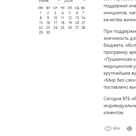
поддержке инв
ПН
ВТ
СР
ЧТ
ПТ
СБ
ВС
инициатив, на
1
2
3
4
5
6
7
8
9
10
11
12
13
14
качества жизн
15
16
17
18
19
20
21
22
23
24
25
26
27
28
При поддержке
29
30
значимость дл
бюджета, обсл
программу арк
«Пушкинская к
медицинские у
крупнейшие ву
«Мир без слез
поставлено вы
Сегодня ВТБ о
индивидуальны
клиентов.
624