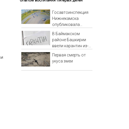
Госавтоинспекция
Нижнекамска
опубликовала
видео жесткого ДТП
В Баймакском
с участием
районе Башкирии
питбайкера
ввели карантин из-
07/08/2026 –
за бешенства
Новости
Первая смерть от
ми
укуса змеи