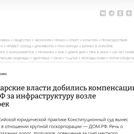
ОМИКА
//
ОБЩЕСТВО
//
ЭКОЛОГИЯ
//
ПРАВО
//
СПОРТ
//
КУЛЬТУРА
//
ПРОИСШЕСТВИЯ
ТО
//
ПРИВЕТ, СОСЕД
//
ДОКУМЕНТЫ
//
ГЛАЗ НАРОДА
//
БИЗНЕС В ОНЛАЙНЕ
ВСЕ О КОРОНАВИРУСЕ
//
ПРОКАЧКА С БНК
//
ЦИФРА ДНЯ
//
ТЯГА В НЕБО
//
100 ЛЕТ КОМИ
ПИСЬМА НАДЕЖДЫ
//
ЗДОРОВЬЕ
//
СВОИ
//
СтарТуй
//
ЛЕГЕНДЫ КОМИ
//
ГЕРОИ СРЕДИ Н
право
арские власти добились компенсаци
Ф за инфраструктуру возле
оек
сийской юридической практике Конституционный суд вынес
 в отношении крупной госкорпорации — ДОМ.РФ. Речь о
оздании дорог, тротуаров, освещения за счет местного