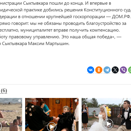
истрации Сыктывкара пошли до конца. И впервые в
идической практике добились решения Конституционного суд
едерации в отношении крупнейшей госкорпорации — ДОМ.РФ.
прямо говорит: мы не обязаны проводить благоустройство за
есплатно, муниципалитет вправе получить компенсацию.
боту правовому управлению. Это наша общая победа», —
р Сыктывкара Максим Мартышин.
(6)
i
i