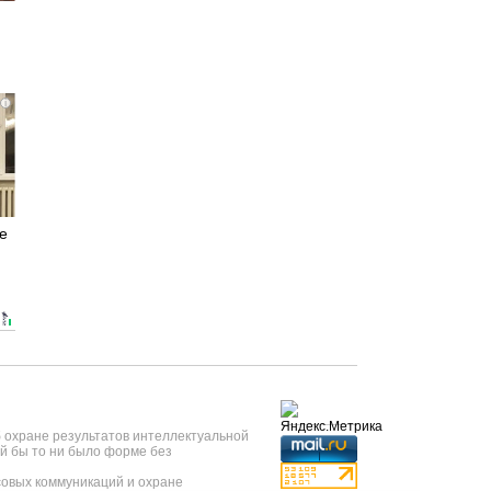
i
е
б охране результатов интеллектуальной
й бы то ни было форме без
овых коммуникаций и охране