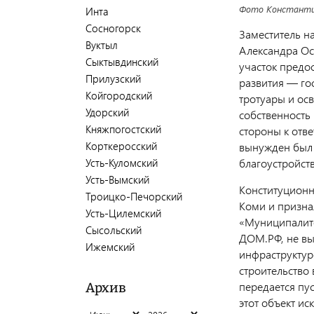
Фото Константи
Инта
Сосногорск
Заместитель н
Вуктыл
Александра Ос
Сыктывдинский
участок предо
Прилузский
развития — го
Койгородский
тротуары и ос
Удорский
собственность
Княжпогостский
стороны к отве
Корткеросский
вынужден был 
Усть-Куломский
благоустройст
Усть-Вымский
Конституционн
Троицко-Печорский
Коми и призна
Усть-Цилемский
«Муниципалите
Сысольский
ДОМ.РФ, не вы
Ижемский
инфраструктур
строительство 
передается пус
Архив
этот объект ис