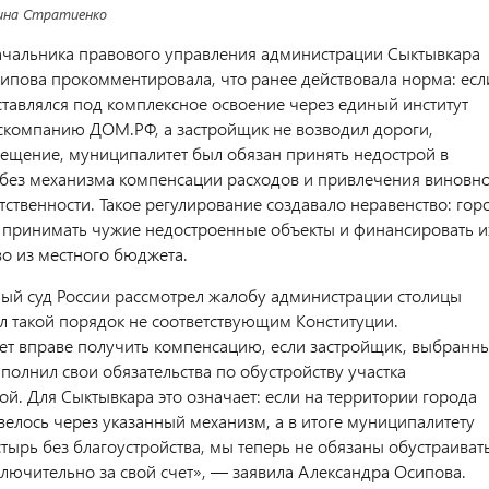
на Стратиенко
ачальника правового управления администрации Сыктывкара
ипова прокомментировала, что ранее действовала норма: есл
ставлялся под комплексное освоение через единый институт
скомпанию ДОМ.РФ, а застройщик не возводил дороги,
вещение, муниципалитет был обязан принять недострой в
 без механизма компенсации расходов и привлечения виновн
тственности. Такое регулирование создавало неравенство: гор
принимать чужие недостроенные объекты и финансировать и
во из местного бюджета.
ый суд России рассмотрел жалобу администрации столицы
л такой порядок не соответствующим Конституции.
т вправе получить компенсацию, если застройщик, выбранн
полнил свои обязательства по обустройству участка
ой. Для Сыктывкара это означает: если на территории города
велось через указанный механизм, а в итоге муниципалитету
тырь без благоустройства, мы теперь не обязаны обустраиват
ключительно за свой счет», — заявила Александра Осипова.