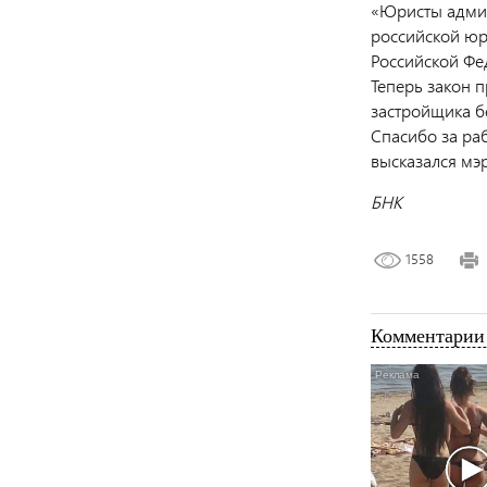
«Юристы админ
российской юр
Российской Ф
Теперь закон 
застройщика б
Спасибо за ра
высказался мэ
БНК
1558
Комментарии 