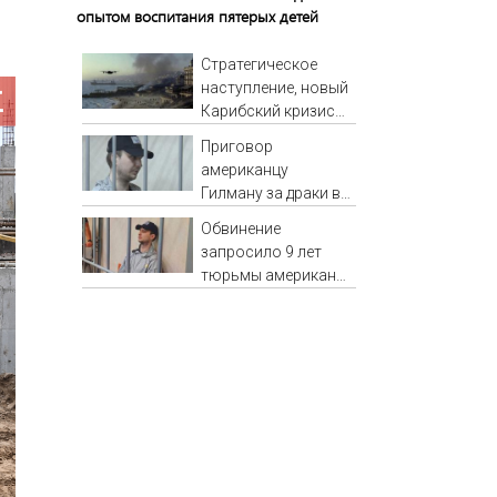
опытом воспитания пятерых детей
Стратегическое
наступление, новый
Карибский кризис
или охота на
Приговор
лидеров. Три пути
американцу
против терактов
Гилману за драки в
воронежском СИЗО
Обвинение
потребовали
запросило 9 лет
ужесточить -
тюрьмы американцу
Новости на Вести.ru
Гилману по новому
делу