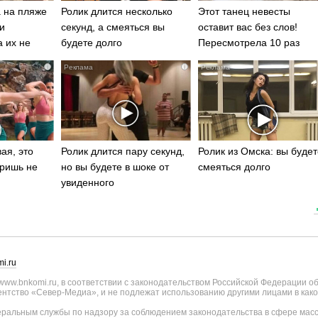
 на пляже
Ролик длится несколько
Этот танец невесты
и
секунд, а смеяться вы
оставит вас без слов!
а их не
будете долго
Пересмотрела 10 раз
i
i
ая, это
Ролик длится пару секунд,
Ролик из Омска: вы будет
ришь не
но вы будете в шоке от
смеяться долго
увиденного
i.ru
ww.bnkomi.ru, в соответствии с законодательством Российской Федерации о
тство «Север-Медиа», и не подлежат использованию другими лицами в како
альным службы по надзору за соблюдением законодательства в сфере масс