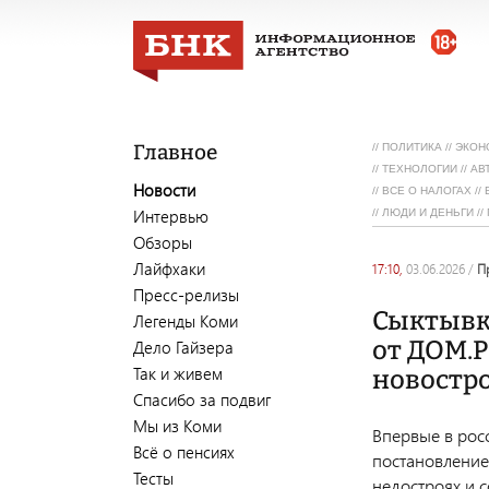
Главное
//
ПОЛИТИКА
//
ЭКОН
//
ТЕХНОЛОГИИ
//
АВ
Новости
//
ВСЕ О НАЛОГАХ
//
Интервью
//
ЛЮДИ И ДЕНЬГИ
//
Обзоры
Лайфхаки
17:10,
03.06.2026
/
Пресс-релизы
Сыктывк
Легенды Коми
от ДОМ.Р
Дело Гайзера
Так и живем
новостр
Спасибо за подвиг
Мы из Коми
Впервые в рос
Всё о пенсиях
постановление
Тесты
недостроях и с