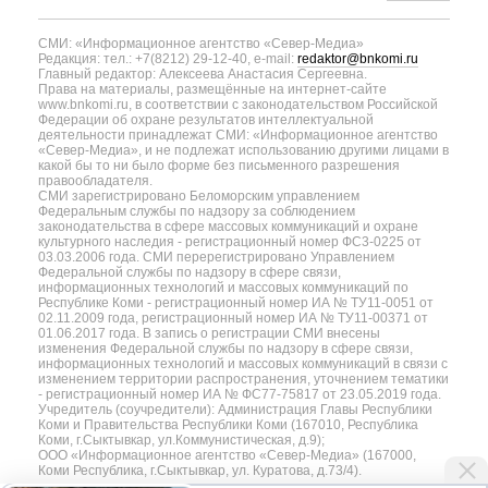
СМИ: «Информационное агентство «Север-Медиа»
Редакция: тел.: +7(8212) 29-12-40, e-mail:
redaktor@bnkomi.ru
Главный редактор: Алексеева Анастасия Сергеевна.
Права на материалы, размещённые на интернет-сайте
www.bnkomi.ru, в соответствии с законодательством Российской
Федерации об охране результатов интеллектуальной
деятельности принадлежат СМИ: «Информационное агентство
«Север-Медиа», и не подлежат использованию другими лицами в
какой бы то ни было форме без письменного разрешения
правообладателя.
СМИ зарегистрировано Беломорским управлением
Федеральным службы по надзору за соблюдением
законодательства в сфере массовых коммуникаций и охране
культурного наследия - регистрационный номер ФС3-0225 от
03.03.2006 года. СМИ перерегистрировано Управлением
Федеральной службы по надзору в сфере связи,
информационных технологий и массовых коммуникаций по
Республике Коми - регистрационный номер ИА № ТУ11-0051 от
02.11.2009 года, регистрационный номер ИА № ТУ11-00371 от
01.06.2017 года. В запись о регистрации СМИ внесены
изменения Федеральной службы по надзору в сфере связи,
информационных технологий и массовых коммуникаций в связи с
изменением территории распространения, уточнением тематики
- регистрационный номер ИА № ФС77-75817 от 23.05.2019 года.
Учредитель (соучредители): Администрация Главы Республики
Коми и Правительства Республики Коми (167010, Республика
Коми, г.Сыктывкар, ул.Коммунистическая, д.9);
ООО «Информационное агентство «Север-Медиа» (167000,
Коми Республика, г.Сыктывкар, ул. Куратова, д.73/4).