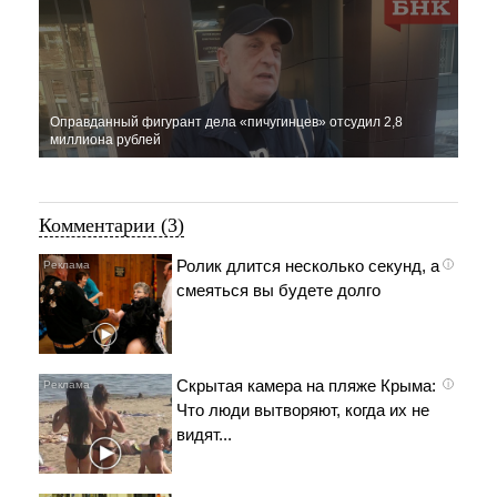
Оправданный фигурант дела «пичугинцев» отсудил 2,8
миллиона рублей
Комментарии (3)
Ролик длится несколько секунд, а
i
смеяться вы будете долго
Скрытая камера на пляже Крыма:
i
Что люди вытворяют, когда их не
видят...