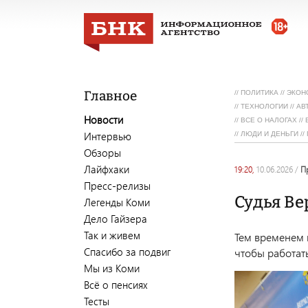
Главное
//
ПОЛИТИКА
//
ЭКОН
//
ТЕХНОЛОГИИ
//
АВ
Новости
//
ВСЕ О НАЛОГАХ
//
Интервью
//
ЛЮДИ И ДЕНЬГИ
//
Обзоры
Лайфхаки
19:20,
10.06.2026
/
Пресс-релизы
Судья Ве
Легенды Коми
Дело Гайзера
Так и живем
Тем временем 
Спасибо за подвиг
чтобы работат
Мы из Коми
Всё о пенсиях
Тесты