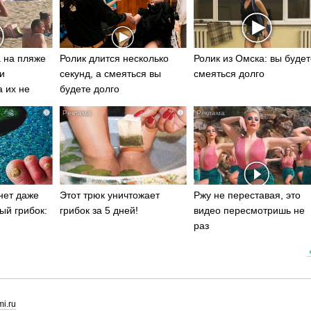
 на пляже
Ролик длится несколько
Ролик из Омска: вы будет
и
секунд, а смеяться вы
смеяться долго
а их не
будете долго
i
i
нет даже
Этот трюк уничтожает
Ржу не переставая, это
ый грибок:
грибок за 5 дней!
видео пересмотришь не
раз
i.ru