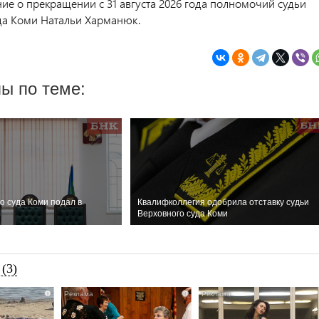
ие о прекращении
с 31 августа 2026 года полномочий судьи
да Коми Натальи Харманюк.
ы по теме:
о суда Коми подал в
Квалифколлегия одобрила отставку судьи
Верховного суда Коми
(3)
i
i