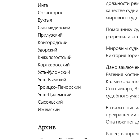
должности рек
Инта
качестве судьи
Сосногорск
мирового судь
Вуктыл
Сыктывдинский
Помощнику суд
Прилузский
разрешили ста
Койгородский
Мировым судье
Удорский
Виктория Гори
Княжпогостский
Корткеросский
Дано заключен
Усть-Куломский
Евгения Костин
Усть-Вымский
Калмыкова в ка
Троицко-Печорский
Сыктывкара, З
Усть-Цилемский
судебного учас
Сысольский
В связи с пис
Ижемский
прекращении п
Она покинет до
Архив
Ранее, в апрел