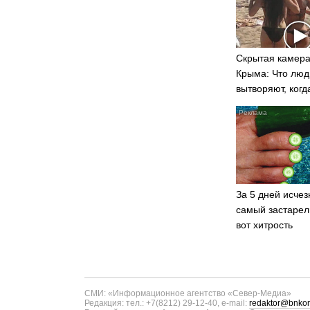
Скрытая камера
Крыма: Что люд
вытворяют, когд
видят...
За 5 дней исчез
самый застарел
вот хитрость
СМИ: «Информационное агентство «Север-Медиа»
Редакция: тел.: +7(8212) 29-12-40, e-mail:
redaktor@bnkom