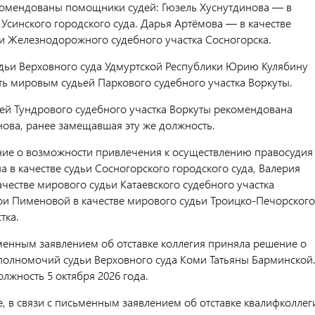
омендованы помощники судей: Гюзель Хуснутдинова — в
 Усинского городского суда. Дарья Артёмова — в качестве
и Железнодорожного судебного участка Сосногорска.
ьи Верховного суда Удмуртской Республики Юрию Кулябину
ть мировым судьей Паркового судебного участка Воркуты.
й Тундрового судебного участка Воркуты рекомендована
нова, ранее замещавшая эту же должность.
ие о возможности привлечения к осуществлению правосудия
а в качестве судьи Сосногорского городского суда, Валерия
честве мирового судьи Катаевского судебного участка
ои Пименовой в качестве мирового судьи Троицко-Печорского
тка.
ьменным заявлением об отставке коллегия приняла решение о
олномочий судьи Верховного суда Коми Татьяны Барминской
лжность 5 октября 2026 года.
е,
в связи с письменным заявлением об отставке квалифколлег