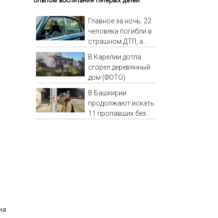
Главное за ночь: 22
человека погибли в
страшном ДТП, а
россияне жалуются
В Карелии дотла
на отдых в Турции
сгорел деревянный
дом (ФОТО)
В Башкирии
продолжают искать
11 пропавших без
вести
.
ия