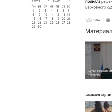
приняла
решен
Верховного су
ПН
ВТ
СР
ЧТ
ПТ
СБ
ВС
1
2
3
4
5
6
7
8
9
10
11
12
13
14
15
16
17
18
19
20
21
1904
22
23
24
25
26
27
28
29
30
Материал
Судья Верховног
отставку
Комментарии 