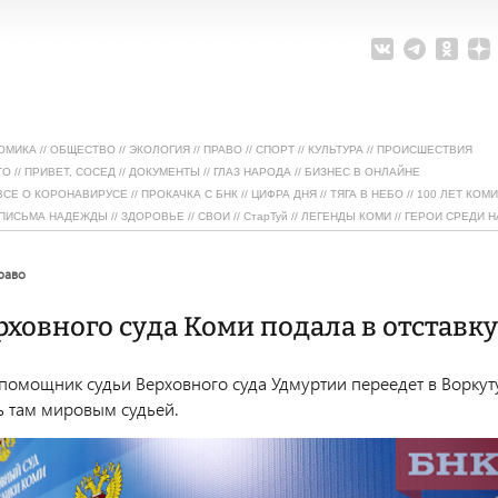
ОМИКА
//
ОБЩЕСТВО
//
ЭКОЛОГИЯ
//
ПРАВО
//
СПОРТ
//
КУЛЬТУРА
//
ПРОИСШЕСТВИЯ
ТО
//
ПРИВЕТ, СОСЕД
//
ДОКУМЕНТЫ
//
ГЛАЗ НАРОДА
//
БИЗНЕС В ОНЛАЙНЕ
ВСЕ О КОРОНАВИРУСЕ
//
ПРОКАЧКА С БНК
//
ЦИФРА ДНЯ
//
ТЯГА В НЕБО
//
100 ЛЕТ КОМИ
ПИСЬМА НАДЕЖДЫ
//
ЗДОРОВЬЕ
//
СВОИ
//
СтарТуй
//
ЛЕГЕНДЫ КОМИ
//
ГЕРОИ СРЕДИ Н
право
рховного суда Коми подала в отставку
помощник судьи Верховного суда Удмуртии переедет в Воркуту
ь там мировым судьей.