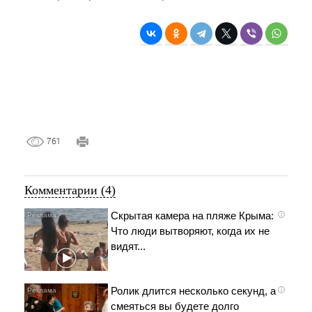
761
Комментарии (4)
Скрытая камера на пляже Крыма:
i
Что люди вытворяют, когда их не
видят...
Ролик длится несколько секунд, а
i
смеяться вы будете долго