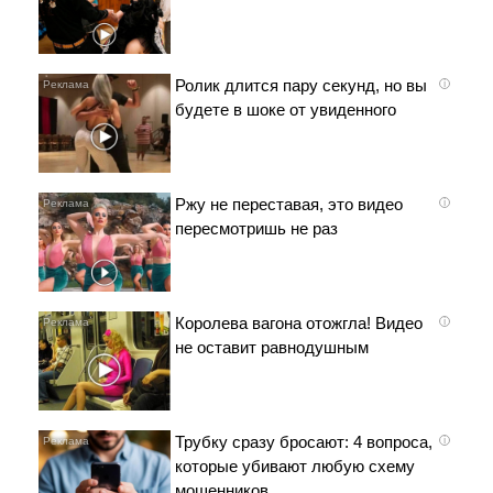
Ролик длится пару секунд, но вы
i
будете в шоке от увиденного
Ржу не переставая, это видео
i
пересмотришь не раз
Королева вагона отожгла! Видео
i
не оставит равнодушным
Трубку сразу бросают: 4 вопроса,
i
которые убивают любую схему
мошенников