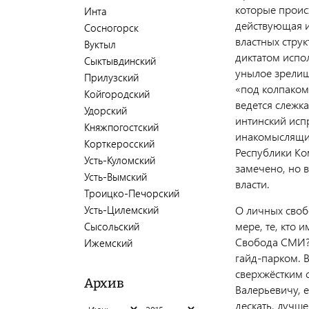
которые происх
Инта
действующая и
Сосногорск
властных стру
Вуктыл
диктатом испо
Сыктывдинский
унылое зрелищ
Прилузский
«под колпаком
Койгородский
ведется слежка
Удорский
интинский исп
Княжпогостский
инакомыслящих
Корткеросский
Республики Ко
Усть-Куломский
замечено, но в
Усть-Вымский
власти.
Троицко-Печорский
О личных своб
Усть-Цилемский
мере, те, кто
Сысольский
Свобода СМИ? 
Ижемский
гайд-парком. В
сверхжёстким 
Архив
Валерьевичу, е
дескать, лучше