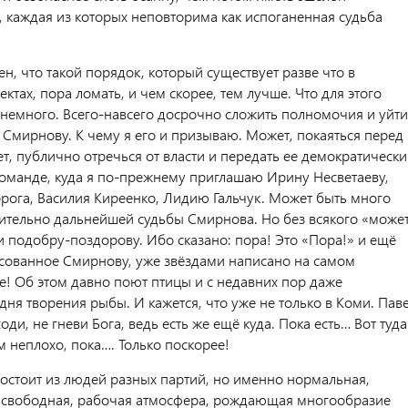
, каждая из которых неповторима как испоганенная судьба
н, что такой порядок, который существует разве что в
ектах, пора ломать, и чем скорее, тем лучше. Что для этого
немного. Всего-навсего досрочно сложить полномочия и уйти
 Смирнову. К чему я его и призываю. Может, покаяться перед
т, публично отречься от власти и передать ее демократическ
команде, куда я по-прежнему приглашаю Ирину Несветаеву,
рога, Василия Киреенко, Лидию Гальчук. Может быть много
ительно дальнейшей судьбы Смирнова. Но без всякого «може
и подобру-поздорову. Ибо сказано: пора! Это «Пора!» и ещё
есованное Смирнову, уже звёздами написано на самом
е! Об этом давно поют птицы и с недавних пор даже
ня творения рыбы. И кажется, что уже не только в Коми. Пав
оди, не гневи Бога, ведь есть же ещё куда. Пока есть… Вот туда
м неплохо, пока…. Только поскорее!
остоит из людей разных партий, но именно нормальная,
 свободная, рабочая атмосфера, рождающая многообразие