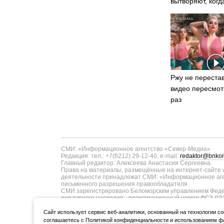
вытворяют, когд
видят...
Ржу не перестав
видео пересмот
раз
СМИ: «Информационное агентство «Север-Медиа»
Редакция: тел.: +7(8212) 29-12-40, e-mail:
redaktor@bnkom
Главный редактор: Алексеева Анастасия Сергеевна.
Права на материалы, размещённые на интернет-сайте w
деятельности принадлежат СМИ: «Информационное аген
письменного разрешения правообладателя.
СМИ зарегистрировано Беломорским управлением Федер
культурного наследия - регистрационный номер ФС3-02
информационных технологий и массовых коммуникаций п
ТУ11-00371 от 01.06.2017 года. В запись о регистрац
Cайт использует сервис веб-аналитики, основанный на технологии co
коммуникаций в связи с изменением территории распро
соглашаетесь с
Политикой конфиденциальности
и
использованием фа