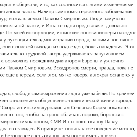
одят в обществе, и то, как соотносится с этими изменениями
нтинская власть. Налицо симптомы серьезного заболевания
ктур, возглавляемых Павлом Смирновым. Люди замучены
лнительной власти, и Инта сегодня представляет довольно
е. По моей информации, интинские оппозиционеры находятс
» у руководителя администрации города, за ними постоянно
, они с опаской выходят из подъездов, боясь нападения. Этот
равительно-трудовой лагерь удерживается запугиванием
, возможно, последним диктатором Европы и уж точно
ми Павлом Смирновым. Эскадронов смерти, правда, пока не
се еще впереди, если этот, мягко говоря, автократ останется у
одах, свободе самовыражения люди уже забыли. По крайней
 имеет отношение к общественно-политической жизни города.
Скоро интинским журналистам Северная Корея покажется
место того, чтобы на троне обличать пороки, бороться с
смирновским каноном, СМИ Инты поют осанну Павлу
два его завидев. В принципе, понять такое поведение можно,
 и безопаснее спеть осанну, чем потом иметь эшелон