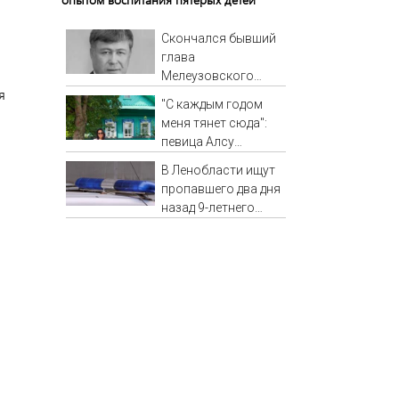
Скончался бывший
глава
Мелеузовского
я
района Башкирии
"С каждым годом
Малик Вахитов
меня тянет сюда":
певица Алсу
приехала в
В Ленобласти ищут
татарскую деревню,
пропавшего два дня
где прошло ее
назад 9-летнего
детство 07/08/2026
мальчика
– Новости