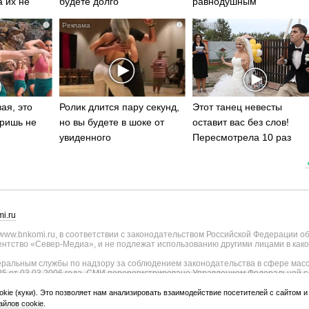
а их не
будете долго
равнодушным
i
i
ая, это
Ролик длится пару секунд,
Этот танец невесты
ришь не
но вы будете в шоке от
оставит вас без слов!
увиденного
Пересмотрела 10 раз
i.ru
ww.bnkomi.ru, в соответствии с законодательством Российской Федерации о
тство «Север-Медиа», и не подлежат использованию другими лицами в како
альным службы по надзору за соблюдением законодательства в сфере масс
25 от 03.03.2006 года. СМИ перерегистрировано Управлением Федеральной с
о Республике Коми - регистрационный номер ИА № ТУ11-0051 от 02.11.2009
ии СМИ внесены изменения Федеральной службы по надзору в сфере связи, и
okie (куки). Это позволяет нам анализировать взаимодействие посетителей с сайтом 
странения, уточнением тематики - регистрационный номер ИА № ФС77-75817 о
йлов cookie
.