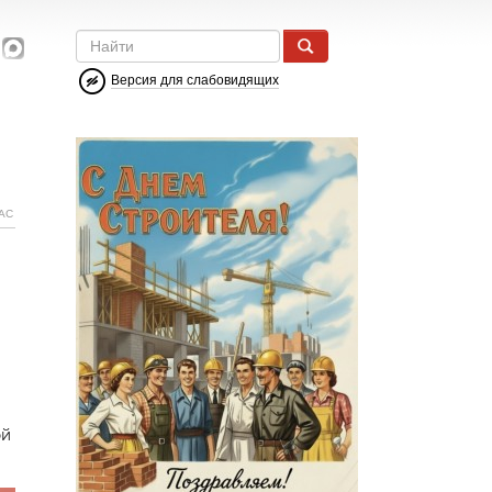
Версия для слабовидящих
АС
ой