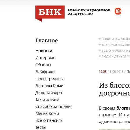
Главное
//
ПОЛИТИКА
//
ЭКОН
//
ТЕХНОЛОГИИ
//
АВ
Новости
//
ВСЕ О НАЛОГАХ
//
Интервью
//
ЛЮДИ И ДЕНЬГИ
//
Обзоры
Лайфхаки
19:05,
18.06.2015
/
Пресс-релизы
Из блог
Легенды Коми
досрочно
Дело Гайзера
Так и живем
Спасибо за подвиг
В своем
блоге 
Мы из Коми
называет Инту
Всё о пенсиях
администрации
Тесты