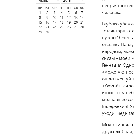
неприятностей
ПН
ВТ
СР
ЧТ
ПТ
СБ
ВС
человека.
1
2
3
4
5
6
7
8
9
10
11
12
13
14
15
16
17
18
19
20
21
Глубоко убежде
22
23
24
25
26
27
28
тоталитарных с
29
30
нужно? Очень 
отставку Павлу
народом, може
силам - моей 
Геннадия Одно
«может» относ
он должен уйт
«Уходи!», адр
интинском неб
молчавшие со д
Валерьевич! Ух
уходи! Ведь та
Моя команда с
дружелюбная,