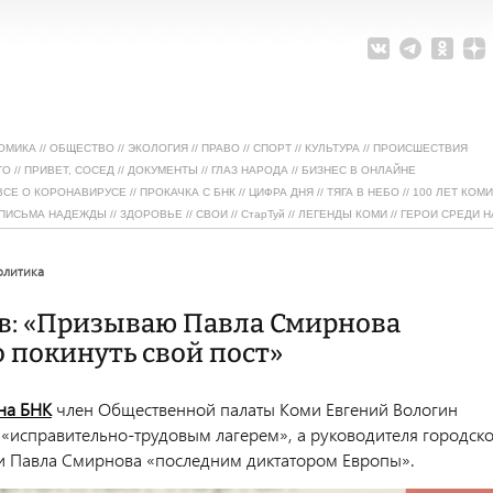
ОМИКА
//
ОБЩЕСТВО
//
ЭКОЛОГИЯ
//
ПРАВО
//
СПОРТ
//
КУЛЬТУРА
//
ПРОИСШЕСТВИЯ
ТО
//
ПРИВЕТ, СОСЕД
//
ДОКУМЕНТЫ
//
ГЛАЗ НАРОДА
//
БИЗНЕС В ОНЛАЙНЕ
ВСЕ О КОРОНАВИРУСЕ
//
ПРОКАЧКА С БНК
//
ЦИФРА ДНЯ
//
ТЯГА В НЕБО
//
100 ЛЕТ КОМИ
ПИСЬМА НАДЕЖДЫ
//
ЗДОРОВЬЕ
//
СВОИ
//
СтарТуй
//
ЛЕГЕНДЫ КОМИ
//
ГЕРОИ СРЕДИ Н
политика
ов: «Призываю Павла Смирнова
 покинуть свой пост»
на БНК
член Общественной палаты Коми Евгений Вологин
 «исправительно-трудовым лагерем», а руководителя городск
 Павла Смирнова «последним диктатором Европы».