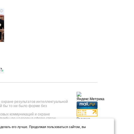
i
б охране результатов интеллектуальной
й бы то ни было форме без
овых коммуникаций и охране
лужбы по надзору в сфере связи,
Политика
 года, регистрационный номер ИА №
конфиденциальности
нформационных технологий и массовых
и делать его лучше. Продолжая пользоваться сайтом, вы
Использование
т 23.05.2019 года.
аналитики и