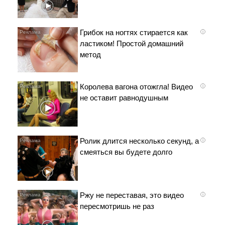
Грибок на ногтях стирается как
i
ластиком! Простой домашний
метод
Королева вагона отожгла! Видео
i
не оставит равнодушным
Ролик длится несколько секунд, а
i
смеяться вы будете долго
Ржу не переставая, это видео
i
пересмотришь не раз