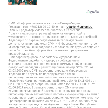
СМИ: «Информационное агентство «Север-Медиа»
Редакция: тел.: +7(8212) 29-12-40, e-mail:
redaktor@bnkomi.ru
Главный редактор: Алексеева Анастасия Сергеевна.
Права на материалы, размещённые на интернет-сайте
www.bnkomi.ru, в соответствии с законодательством Российской
Федерации об охране результатов интеллектуальной
деятельности принадлежат СМИ: «Информационное агентство
«Север-Медиа», и не подлежат использованию другими лицами в
какой бы то ни было форме без письменного разрешения
правообладателя.
СМИ зарегистрировано Беломорским управлением
Федеральным службы по надзору за соблюдением
законодательства в сфере массовых коммуникаций и охране
культурного наследия - регистрационный номер ФС3-0225 от
03.03.2006 года. СМИ перерегистрировано Управлением
Федеральной службы по надзору в сфере связи,
информационных технологий и массовых коммуникаций по
Республике Коми - регистрационный номер ИА № ТУ11-0051 от
02.11.2009 года, регистрационный номер ИА № ТУ11-00371 от
01.06.2017 года. В запись о регистрации СМИ внесены
изменения Федеральной службы по надзору в сфере связи,
информационных технологий и массовых коммуникаций в связи с
изменением территории распространения, уточнением тематики
- регистрационный номер ИА № ФС77-75817 от 23.05.2019 года.
Учредитель (соучредители): Администрация Главы Республики
Коми и Правительства Республики Коми (167010, Республика