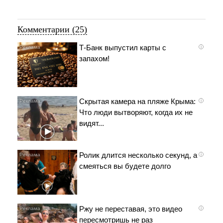
Комментарии (25)
Т-Банк выпустил карты с
i
запахом!
Скрытая камера на пляже Крыма:
i
Что люди вытворяют, когда их не
видят...
Ролик длится несколько секунд, а
i
смеяться вы будете долго
Ржу не переставая, это видео
i
пересмотришь не раз