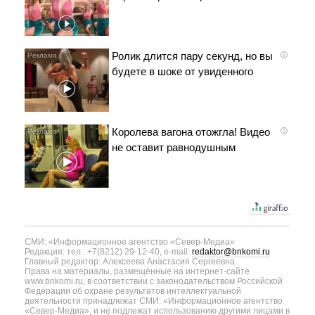
Ролик длится пару секунд, но вы
i
будете в шоке от увиденного
Королева вагона отожгла! Видео
i
не оставит равнодушным
СМИ: «Информационное агентство «Север-Медиа»
Редакция: тел.: +7(8212) 29-12-40, e-mail:
redaktor@bnkomi.ru
Главный редактор: Алексеева Анастасия Сергеевна.
Права на материалы, размещённые на интернет-сайте
www.bnkomi.ru, в соответствии с законодательством Российской
Федерации об охране результатов интеллектуальной
деятельности принадлежат СМИ: «Информационное агентство
«Север-Медиа», и не подлежат использованию другими лицами в