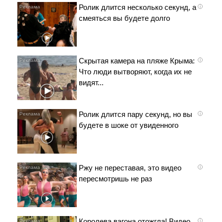
Ролик длится несколько секунд, а
i
смеяться вы будете долго
Скрытая камера на пляже Крыма:
i
Что люди вытворяют, когда их не
видят...
Ролик длится пару секунд, но вы
i
будете в шоке от увиденного
Ржу не переставая, это видео
i
пересмотришь не раз
Королева вагона отожгла! Видео
i