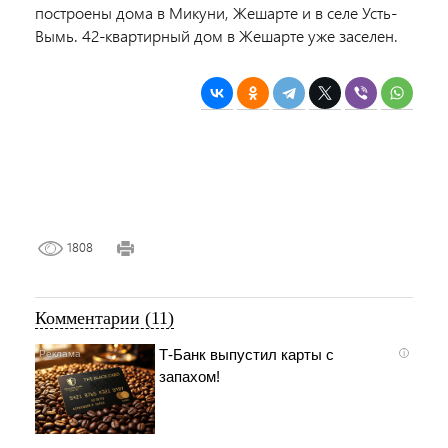
построены дома в Микуни, Жешарте и в селе Усть-
Вымь. 42-квартирный дом в Жешарте уже заселен.
1808
Комментарии (11)
Т-Банк выпустил карты с
i
запахом!