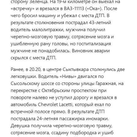
сторону Зеленца. На 19-м километре он выехал на
«встречку» и врезался в ВАЗ-11113 («Ока»). После
чего бросил машину и убежал с места ДТП. В
результате столкновения пострадал 43-летний
водитель малолитражки, мужчина получил
черепно-мозговую травму, сотрясение мозга и
ушибленную рану головы, но госпитализация
мужчине не понадобилась. Виновник аварии
скрылся с места ДТП.
Ранее, в 20.20, в центре Сыктывкара столкнулись две
легковушки. Водитель «Нивы» двигался по
Сысольскому шоссе со стороны улицы Гаражная, на
перекрестке с Октябрьским проспектом при
повороте налево не уступил дорогу и врезался в
автомобиль Chevrolet Lacetti, который ехал по
встречной полосе прямо. В результате ДТП
пострадала 24-летняя пассажирка иномарки.
Девушка получила черепно-мозговую травму,
сотрясение мозга, ссадину подбородка и ушиб