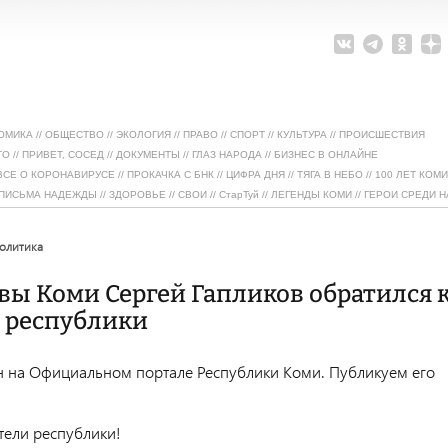
ОМИКА
//
ОБЩЕСТВО
//
ЭКОЛОГИЯ
//
ПРАВО
//
СПОРТ
//
КУЛЬТУРА
//
ПРОИСШЕСТВИЯ
ТО
//
ПРИВЕТ, СОСЕД
//
ДОКУМЕНТЫ
//
ГЛАЗ НАРОДА
//
БИЗНЕС В ОНЛАЙНЕ
ВСЕ О КОРОНАВИРУСЕ
//
ПРОКАЧКА С БНК
//
ЦИФРА ДНЯ
//
ТЯГА В НЕБО
//
100 ЛЕТ КОМИ
ПИСЬМА НАДЕЖДЫ
//
ЗДОРОВЬЕ
//
СВОИ
//
СтарТуй
//
ЛЕГЕНДЫ КОМИ
//
ГЕРОИ СРЕДИ Н
политика
вы Коми Сергей Гапликов обратился 
 республики
н на Официальном портале Республики Коми. Публикуем его
ели республики!