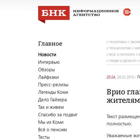
Главное
//
ПОЛИТИКА
//
ЭКОН
//
ТЕХНОЛОГИИ
//
АВ
Новости
//
ВСЕ О НАЛОГАХ
//
Интервью
//
ЛЮДИ И ДЕНЬГИ
//
Обзоры
Лайфхаки
20:24,
28.02.2016
/
Пресс-релизы
Врио гла
Легенды Коми
жителям
Дело Гайзера
Так и живем
Спасибо за подвиг
Текст размеще
Мы из Коми
полностью.
Всё о пенсиях
Уважаемые жит
Тесты