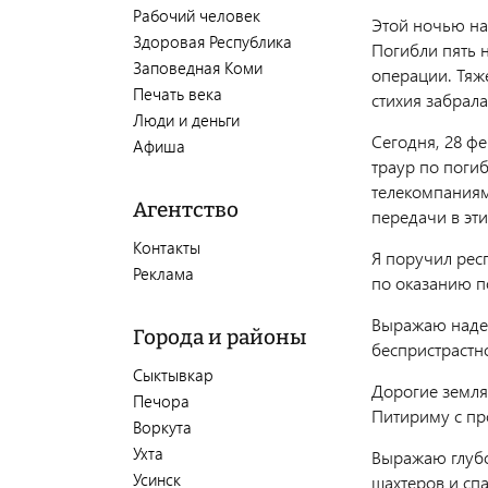
Рабочий человек
Этой ночью на
Здоровая Республика
Погибли пять 
Заповедная Коми
операции. Тяж
Печать века
стихия забрала
Люди и деньги
Сегодня, 28 ф
Афиша
траур по поги
телекомпаниям
Агентство
передачи в эти
Контакты
Я поручил рес
Реклама
по оказанию п
Выражаю надеж
Города и районы
беспристрастн
Сыктывкар
Дорогие земля
Печора
Питириму с пр
Воркута
Ухта
Выражаю глуб
Усинск
шахтеров и сп