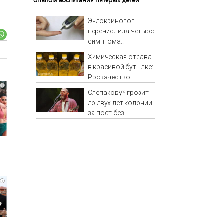
Эндокринолог
перечислила четыре
симптома
сахарного диабета
Химическая отрава
в красивой бутылке:
Роскачество
i
назвало худшие
Слепакову* грозит
бренды
до двух лет колонии
растительного
за пост без
масла
маркировки
иноагента
i