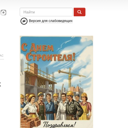
Версия для слабовидящих
АС
к