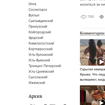
Инта
молиться за ни
Сосногорск
Вуктыл
7205
Сыктывдинский
Прилузский
Койгородский
Комментарии 
Удорский
Княжпогостский
Корткеросский
Усть-Куломский
Усть-Вымский
Троицко-Печорский
Скрытая камера
Усть-Цилемский
Крыма: Что люд
Сысольский
вытворяют, когд
Ижемский
видят...
Архив