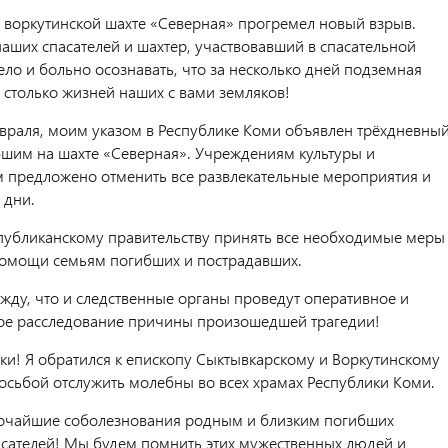
 воркутинской шахте «Северная» прогремел новый взрыв.
наших спасателей и шахтер, участвовавший в спасательной
ело и больно осознавать, что за несколько дней подземная
 столько жизней наших с вами земляков!
евраля, моим указом в Республике Коми объявлен трёхдневны
бшим на шахте «Северная». Учреждениям культуры и
 предложено отменить все развлекательные мероприятия и
 дни.
публиканскому правительству принять все необходимые меры
омощи семьям погибших и пострадавших.
ду, что и следственные органы проведут оперативное и
ое расследование причины произошедшей трагедии!
ки! Я обратился к епископу Сыктывкарскому и Воркутинскому
осьбой отслужить молебны во всех храмах Республики Коми.
очайшие соболезнования родным и близким погибших
асателей! Мы будем помнить этих мужественных людей и