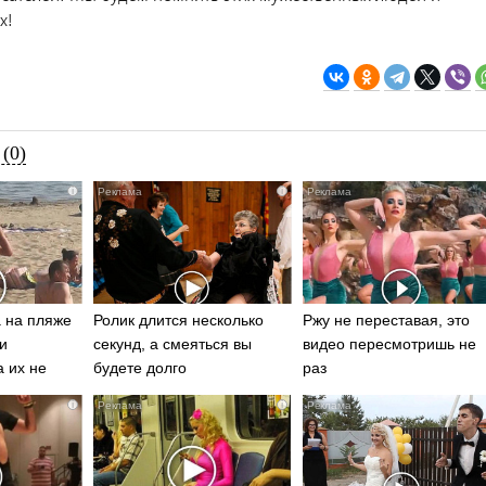
х!
(0)
i
i
 на пляже
Ролик длится несколько
Ржу не переставая, это
и
секунд, а смеяться вы
видео пересмотришь не
а их не
будете долго
раз
i
i