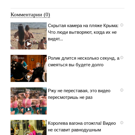
Комментарии (0)
Скрытая камера на пляже Крыма:
i
Что люди вытворяют, когда их не
видят...
Ролик длится несколько секунд, а
i
смеяться вы будете долго
Ржу не переставая, это видео
i
пересмотришь не раз
Королева вагона отожгла! Видео
i
не оставит равнодушным