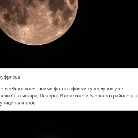
нуфриева
сети «Вконтакте» своими фотографиями суперлуния уже
тели Сыктывкара, Печоры, Ижемского и Удорского районов, а
муниципалитетов.