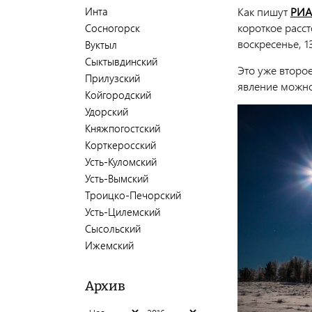
Инта
Как пишут
РИА
короткое расст
Сосногорск
воскресенье, 1
Вуктыл
Сыктывдинский
Это уже второе
Прилузский
явление можно
Койгородский
Удорский
Княжпогостский
Корткеросский
Усть-Куломский
Усть-Вымский
Троицко-Печорский
Усть-Цилемский
Сысольский
Ижемский
Архив