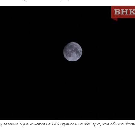
у явлению Луна кажется на 14% крупнее и на 30% ярче, чем обычно. Фот