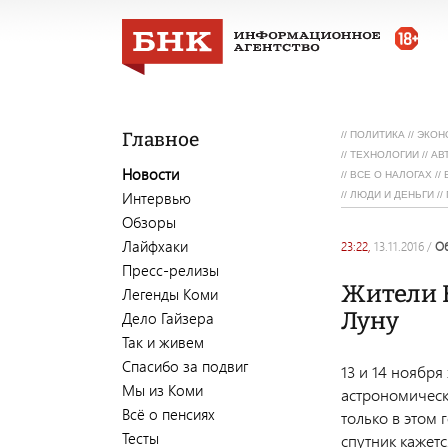
Главное
//
ПОЛИТИКА
//
ЭКОН
//
ТЕХНОЛОГИИ
//
АВ
Новости
//
ВСЕ О НАЛОГАХ
//
Интервью
//
ЛЮДИ И ДЕНЬГИ
//
Обзоры
Лайфхаки
23:22,
13.11.2016
/
Пресс-релизы
Жители 
Легенды Коми
Луну
Дело Гайзера
Так и живем
Спасибо за подвиг
13 и 14 ноябр
Мы из Коми
астрономическ
Всё о пенсиях
только в этом 
Тесты
спутник кажетс