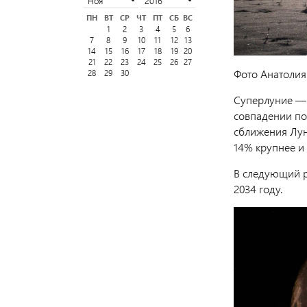
ПН
ВТ
СР
ЧТ
ПТ
СБ
ВС
1
2
3
4
5
6
7
8
9
10
11
12
13
14
15
16
17
18
19
20
21
22
23
24
25
26
27
Фото Анатолия
28
29
30
Суперлуние — 
совпадении по
сближения Лун
14% крупнее и
В следующий р
2034 году.