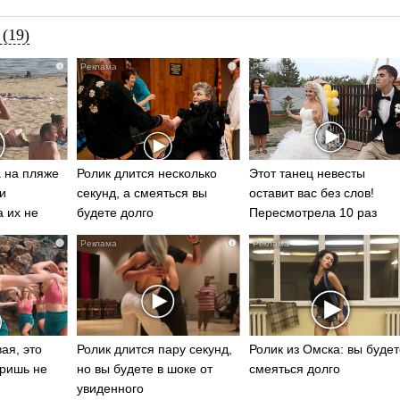
(19)
i
i
 на пляже
Ролик длится несколько
Этот танец невесты
и
секунд, а смеяться вы
оставит вас без слов!
а их не
будете долго
Пересмотрела 10 раз
i
i
ая, это
Ролик длится пару секунд,
Ролик из Омска: вы будет
ришь не
но вы будете в шоке от
смеяться долго
увиденного