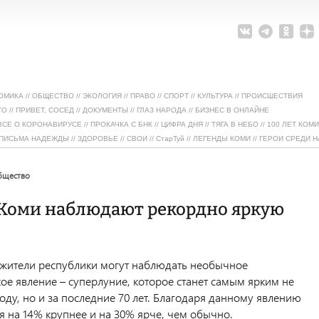
ОМИКА
//
ОБЩЕСТВО
//
ЭКОЛОГИЯ
//
ПРАВО
//
СПОРТ
//
КУЛЬТУРА
//
ПРОИСШЕСТВИЯ
ТО
//
ПРИВЕТ, СОСЕД
//
ДОКУМЕНТЫ
//
ГЛАЗ НАРОДА
//
БИЗНЕС В ОНЛАЙНЕ
ВСЕ О КОРОНАВИРУСЕ
//
ПРОКАЧКА С БНК
//
ЦИФРА ДНЯ
//
ТЯГА В НЕБО
//
100 ЛЕТ КОМИ
ПИСЬМА НАДЕЖДЫ
//
ЗДОРОВЬЕ
//
СВОИ
//
СтарТуй
//
ЛЕГЕНДЫ КОМИ
//
ГЕРОИ СРЕДИ Н
общество
Коми наблюдают рекордно яркую
я жители республики могут наблюдать необычное
ое явление – суперлуние, которое станет самым ярким не
году, но и за последние 70 лет. Благодаря данному явлению
я на 14% крупнее и на 30% ярче, чем обычно.