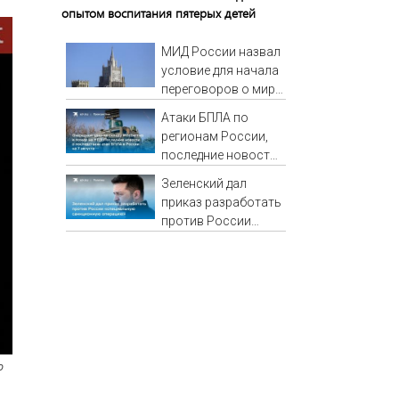
опытом воспитания пятерых детей
МИД России назвал
условие для начала
переговоров о мире
с Украиной
Атаки БПЛА по
регионам России,
последние новости
на 7 августа 2026:
Зеленский дал
последствия, атаки
приказ разработать
на склады
против России
Wildberries,
«специальную
состояние
санкционную
пострадавших
операцию»
о