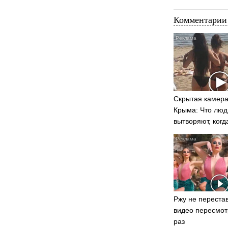
Комментарии 
Скрытая камера
Крыма: Что люд
вытворяют, когд
видят...
Ржу не перестав
видео пересмот
раз