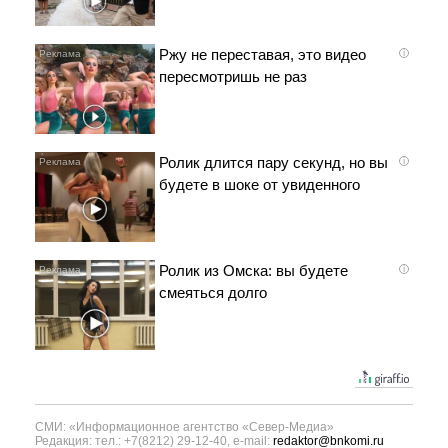
Ржу не переставая, это видео
i
пересмотришь не раз
Ролик длится пару секунд, но вы
i
будете в шоке от увиденного
Ролик из Омска: вы будете
i
смеяться долго
СМИ: «Информационное агентство «Север-Медиа»
Редакция: тел.: +7(8212) 29-12-40, e-mail:
redaktor@bnkomi.ru