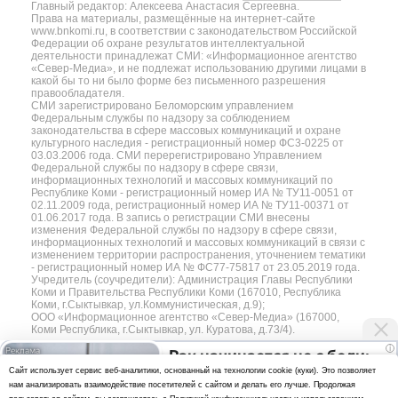
Главный редактор: Алексеева Анастасия Сергеевна.
Права на материалы, размещённые на интернет-сайте
www.bnkomi.ru, в соответствии с законодательством Российской
Федерации об охране результатов интеллектуальной
деятельности принадлежат СМИ: «Информационное агентство
«Север-Медиа», и не подлежат использованию другими лицами в
какой бы то ни было форме без письменного разрешения
правообладателя.
СМИ зарегистрировано Беломорским управлением
Федеральным службы по надзору за соблюдением
законодательства в сфере массовых коммуникаций и охране
культурного наследия - регистрационный номер ФС3-0225 от
03.03.2006 года. СМИ перерегистрировано Управлением
Федеральной службы по надзору в сфере связи,
информационных технологий и массовых коммуникаций по
Республике Коми - регистрационный номер ИА № ТУ11-0051 от
02.11.2009 года, регистрационный номер ИА № ТУ11-00371 от
01.06.2017 года. В запись о регистрации СМИ внесены
изменения Федеральной службы по надзору в сфере связи,
информационных технологий и массовых коммуникаций в связи с
изменением территории распространения, уточнением тематики
- регистрационный номер ИА № ФС77-75817 от 23.05.2019 года.
Учредитель (соучредители): Администрация Главы Республики
Коми и Правительства Республики Коми (167010, Республика
Коми, г.Сыктывкар, ул.Коммунистическая, д.9);
ООО «Информационное агентство «Север-Медиа» (167000,
Коми Республика, г.Сыктывкар, ул. Куратова, д.73/4).
i
Рак начинается не с боли:
Разработка сайта — web-студия «Цифровой Век»
Cайт использует сервис веб-аналитики, основанный на технологии cookie (куки). Это позволяет
онколог назвал первый
нам анализировать взаимодействие посетителей с сайтом и делать его лучше. Продолжая
Политика
«тихий» признак болезни