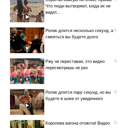
Что люди вытворяют, когда их не
видят...
Ролик длится несколько секунд, а
i
смеяться вы будете долго
Ржу не переставая, это видео
i
пересмотришь не раз
Ролик длится пару секунд, но вы
i
будете в шоке от увиденного
Королева вагона отожгла! Видео
i