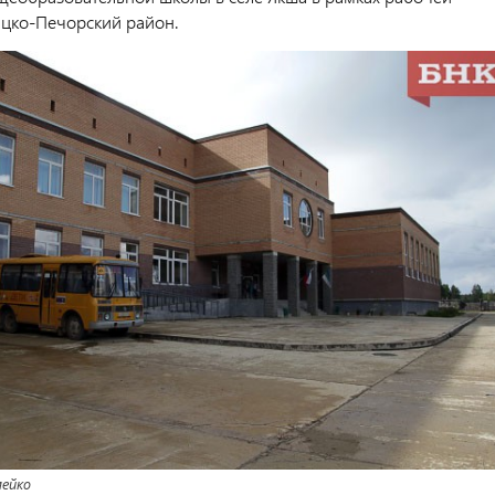
ицко-Печорский район.
ейко