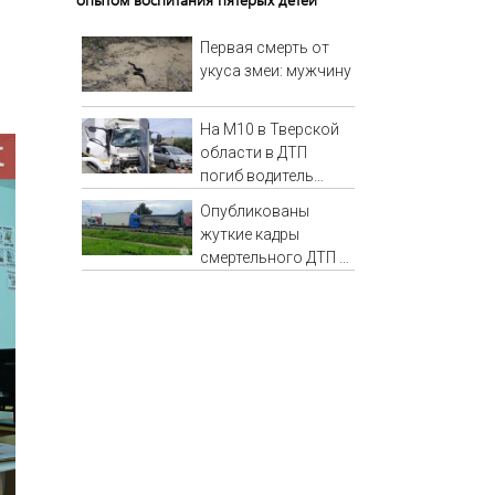
Первая смерть от
укуса змеи: мужчину
На М10 в Тверской
области в ДТП
погиб водитель
большегруза –
Опубликованы
Новости Твери и
жуткие кадры
городов Тверской
смертельного ДТП в
области сегодня -
Конаковском
Afanasy.biz –
округе
Тверские новости.
Новости Твери.
Тверь ново