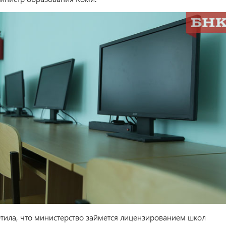
етила, что министерство займется лицензированием школ