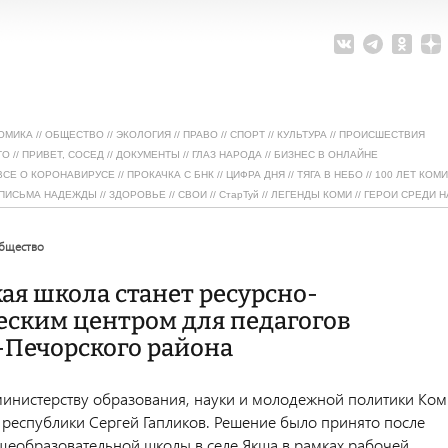
ОМИКА
//
ОБЩЕСТВО
//
ЭКОЛОГИЯ
//
ПРАВО
//
СПОРТ
//
КУЛЬТУРА
//
ПРОИСШЕСТВИЯ
ТО
//
ПРИВЕТ, СОСЕД
//
ДОКУМЕНТЫ
//
ГЛАЗ НАРОДА
//
БИЗНЕС В ОНЛАЙНЕ
ВСЕ О КОРОНАВИРУСЕ
//
ПРОКАЧКА С БНК
//
ЦИФРА ДНЯ
//
ТЯГА В НЕБО
//
100 ЛЕТ КОМИ
ПИСЬМА НАДЕЖДЫ
//
ЗДОРОВЬЕ
//
СВОИ
//
СтарТуй
//
ЛЕГЕНДЫ КОМИ
//
ГЕРОИ СРЕДИ Н
общество
я школа станет ресурсно-
еским центром для педагогов
-Печорского района
министерству образования, науки и молодежной политики Ком
а республики Сергей Гапликов. Решение было принято после
еобразовательной школы в селе Якша в рамках рабочей