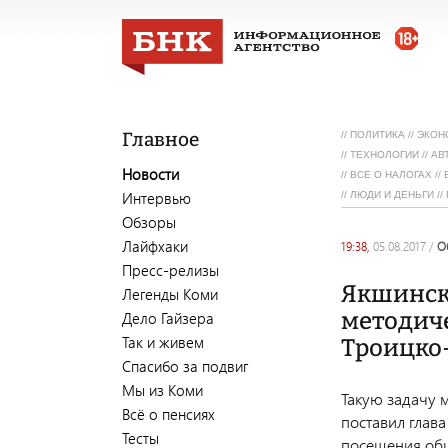
Главное
//
ПОЛИТИКА
//
ЭКОН
//
ТЕХНОЛОГИИ
//
АВ
Новости
//
ВСЕ О НАЛОГАХ
//
Интервью
//
ЛЮДИ И ДЕНЬГИ
//
Обзоры
Лайфхаки
19:38,
05.08.2017
/
Пресс-релизы
Якшинска
Легенды Коми
методич
Дело Гайзера
Так и живем
Троицко
Спасибо за подвиг
Мы из Коми
Такую задачу 
Всё о пенсиях
поставил глав
Тесты
посещения общ