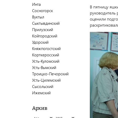
Инта
В пятницу яшк
Сосногорск
руководитель 
Вуктыл
оценили подго
Сыктывдинский
раскритиковал
Прилузский
Койгородский
Удорский
Княжпогостский
Корткеросский
Усть-Куломский
Усть-Вымский
Троицко-Печорский
Усть-Цилемский
Сысольский
Ижемский
Архив