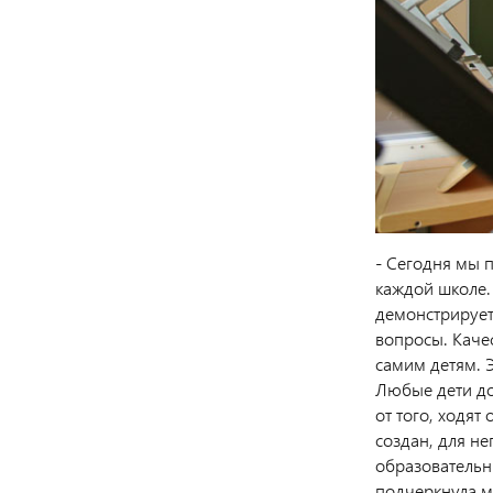
- Сегодня мы 
каждой школе.
демонстрируетс
вопросы. Каче
самим детям. 
Любые дети до
от того, ходят
создан, для н
образовательн
подчеркнула м